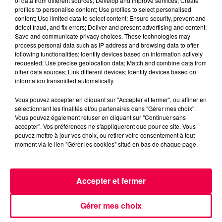
of data from different sources; Develop and improve services; Create
Eh oui, ce n’est pas moi qui le dis
profiles to personalise content; Use profiles to select personalised
mais des chercheurs de
content; Use limited data to select content; Ensure security, prevent and
detect fraud, and fix errors; Deliver and present advertising and content;
l’université de Kent. Ils ont observé
Save and communicate privacy choices. These technologies may
que, partout sur la planète, dans
process personal data such as IP address and browsing data to offer
following functionalities: Identify devices based on information actively
quasiment toutes les cultures, on
requested; Use precise geolocation data; Match and combine data from
retrouve ce baiser particulier.
other data sources; Link different devices; Identify devices based on
information transmitted automatically.
Alors si tout le monde le fait, c’est
qu’il y a une raison plus profonde
Vous pouvez accepter en cliquant sur "Accepter et fermer", ou affiner en
qu’un simple "je t’aime".
sélectionnant les finalités et/ou partenaires dans "Gérer mes choix".
Vous pouvez également refuser en cliquant sur "Continuer sans
En fait, quand on s’embrasse avec
accepter". Vos préférences ne s'appliqueront que pour ce site. Vous
la langue, on s’échange… de la
pouvez mettre à jour vos choix, ou retirer votre consentement à tout
moment via le lien "Gérer les cookies" situé en bas de chaque page.
salive. Shlup ! Et cette salive est
pleine d’informations ! Dans ce
cocktail buccal, il y a des
Accepter et fermer
hormones, des traces de stress, le
relevé du compte chèque et même
Gérer mes choix
des indices sur notre système