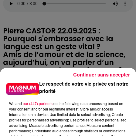
Pierre CASTOR 22.09.2025 :
Pourquoi s'embrasser avec la
langue est un geste vital ?
Amis de l’amour et de la science,
aujourd’hui, on va parler d’un
geste que tout le monde connaît
Continuer sans accepter
mais dont on ignore souvent
Le respect de votre vie privée est notre
l’utilité profonde : le baiser avec la
priorité
langue ! Oui, la fameuse galoche,
roulage de pelle, ou pour les
We and
our (447) partners
do the following data processing based on
Américains, le french kiss. Et
your consent and/or our legitimate interest: Store and/or access
information on a device; Use limited data to select advertising; Create
attention, ce n’est pas juste une
profiles for personalised advertising; Use profiles to select personalised
affaire de romantisme… c’est un
advertising; Measure advertising performance; Measure content
performance; Understand audiences through statistics or combinations
geste vital !