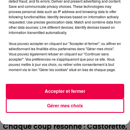
detect fraud, and fix errors; Deliver and present advertising and content;
Save and communicate privacy choices. These technologies may
Quand tu plonges, l’eau devient
process personal data such as IP address and browsing data to offer
following functionalities: Identify devices based on information actively
champagne,
requested; Use precise geolocation data; Match and combine data from
Quand tu ris, la forêt
other data sources; Link different devices; Identify devices based on
information transmitted automatically.
s’accompagne,
Et moi, pauvre rongeur transi
Vous pouvez accepter en cliquant sur "Accepter et fermer", ou affiner en
sélectionnant les finalités et/ou partenaires dans "Gérer mes choix".
d’émoi,
Vous pouvez également refuser en cliquant sur "Continuer sans
Je creuse des galeries d’amour
accepter". Vos préférences ne s'appliqueront que pour ce site. Vous
rien que pour toi. 🪵💞
pouvez mettre à jour vos choix, ou retirer votre consentement à tout
moment via le lien "Gérer les cookies" situé en bas de chaque page.
J’ai taillé des branches, dressé des
digues d’espoir,
Accepter et fermer
Pour que jamais ne s’écoule le
nectar de ton regard.
Gérer mes choix
Mon cœur bat comme une hache
sur un pin,
Chaque coup résonne : Castorette,