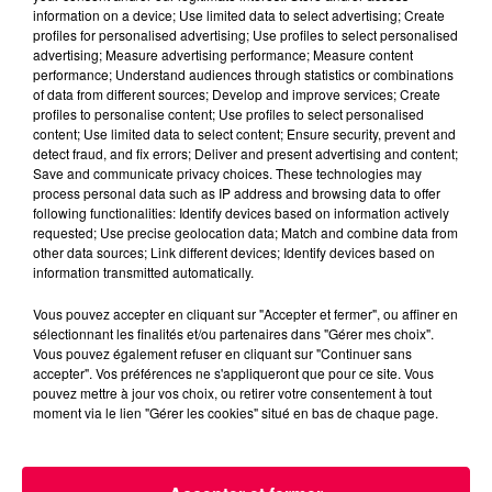
invisible : le grisou.
information on a device; Use limited data to select advertising; Create
Rien à voir avec Antoine
profiles for personalised advertising; Use profiles to select personalised
advertising; Measure advertising performance; Measure content
Griezmann, le grisou est beaucoup
performance; Understand audiences through statistics or combinations
moins sympathique puisque c’est
of data from different sources; Develop and improve services; Create
un gaz mortel que dégage le
profiles to personalise content; Use profiles to select personalised
content; Use limited data to select content; Ensure security, prevent and
charbon lors de son extraction.
detect fraud, and fix errors; Deliver and present advertising and content;
Composé à 95 % de méthane, il est
Save and communicate privacy choices. These technologies may
process personal data such as IP address and browsing data to offer
explosif dès qu’il y en a plus de 5 %
following functionalities: Identify devices based on information actively
dans l’air.
requested; Use precise geolocation data; Match and combine data from
other data sources; Link different devices; Identify devices based on
Le problème, c’est que ce dernier
information transmitted automatically.
est invisible, comme beaucoup de
gaz, mais surtout inodore.
Vous pouvez accepter en cliquant sur "Accepter et fermer", ou affiner en
sélectionnant les finalités et/ou partenaires dans "Gérer mes choix".
Impossible donc à détecter par un
Vous pouvez également refuser en cliquant sur "Continuer sans
nez humain. Mais pas pour le bec
accepter". Vos préférences ne s'appliqueront que pour ce site. Vous
pouvez mettre à jour vos choix, ou retirer votre consentement à tout
d’un canari...
moment via le lien "Gérer les cookies" situé en bas de chaque page.
On a découvert que ces petits
oiseaux jaunes, à cause de leur
respiration élevée et leur