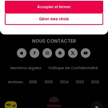
ACCUEIL
INFOS
EMISSIONS
Accepter et fermer
AGENDA
JEUX
PODCASTS
Gérer mes choix
CINÉMA
DIRECT VIDÉO
MAGNUM 80
NOUS CONTACTER
Mentions Légales
Politique de Confidentialité
Archives
2026
2025
2024
2023
2022
Héroïne