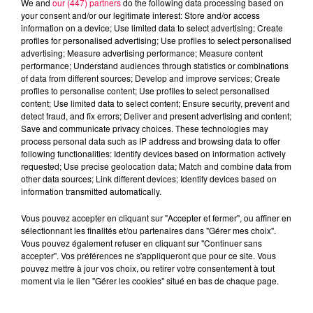
We and
our (447) partners
do the following data processing based on
your consent and/or our legitimate interest: Store and/or access
information on a device; Use limited data to select advertising; Create
profiles for personalised advertising; Use profiles to select personalised
advertising; Measure advertising performance; Measure content
performance; Understand audiences through statistics or combinations
of data from different sources; Develop and improve services; Create
profiles to personalise content; Use profiles to select personalised
content; Use limited data to select content; Ensure security, prevent and
detect fraud, and fix errors; Deliver and present advertising and content;
Save and communicate privacy choices. These technologies may
process personal data such as IP address and browsing data to offer
following functionalities: Identify devices based on information actively
requested; Use precise geolocation data; Match and combine data from
other data sources; Link different devices; Identify devices based on
podcasts/2025/07/12.wav
information transmitted automatically.
Vous pouvez accepter en cliquant sur "Accepter et fermer", ou affiner en
sélectionnant les finalités et/ou partenaires dans "Gérer mes choix".
Vous pouvez également refuser en cliquant sur "Continuer sans
accepter". Vos préférences ne s'appliqueront que pour ce site. Vous
pouvez mettre à jour vos choix, ou retirer votre consentement à tout
moment via le lien "Gérer les cookies" situé en bas de chaque page.