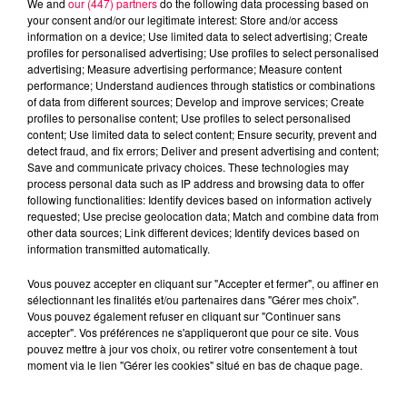
We and
our (447) partners
do the following data processing based on
your consent and/or our legitimate interest: Store and/or access
information on a device; Use limited data to select advertising; Create
profiles for personalised advertising; Use profiles to select personalised
advertising; Measure advertising performance; Measure content
performance; Understand audiences through statistics or combinations
of data from different sources; Develop and improve services; Create
profiles to personalise content; Use profiles to select personalised
content; Use limited data to select content; Ensure security, prevent and
detect fraud, and fix errors; Deliver and present advertising and content;
Save and communicate privacy choices. These technologies may
process personal data such as IP address and browsing data to offer
following functionalities: Identify devices based on information actively
requested; Use precise geolocation data; Match and combine data from
other data sources; Link different devices; Identify devices based on
podcasts/2025/11/12h-3.mp3
information transmitted automatically.
Vous pouvez accepter en cliquant sur "Accepter et fermer", ou affiner en
sélectionnant les finalités et/ou partenaires dans "Gérer mes choix".
Vous pouvez également refuser en cliquant sur "Continuer sans
accepter". Vos préférences ne s'appliqueront que pour ce site. Vous
pouvez mettre à jour vos choix, ou retirer votre consentement à tout
moment via le lien "Gérer les cookies" situé en bas de chaque page.