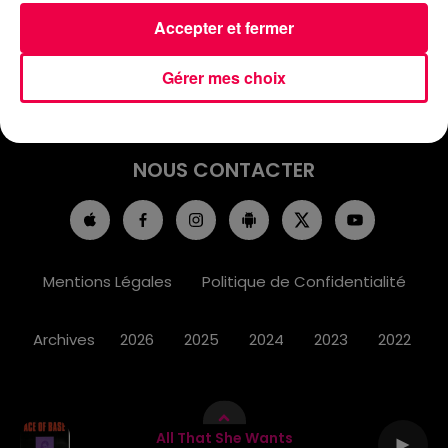
ACCUEIL
INFOS
EMISSIONS
Accepter et fermer
AGENDA
JEUX
PODCASTS
Gérer mes choix
CINÉMA
DIRECT VIDÉO
MAGNUM 80
NOUS CONTACTER
Mentions Légales
Politique de Confidentialité
Archives
2026
2025
2024
2023
2022
All That She Wants