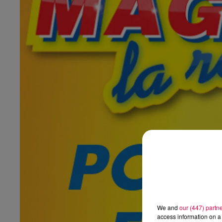
We and
our (447) partn
access information on a 