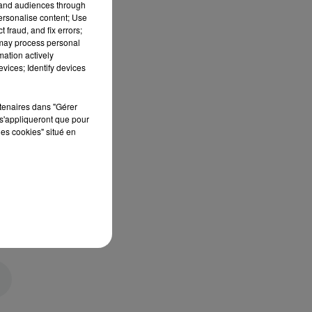
tand audiences through
personalise content; Use
 fraud, and fix errors;
 may process personal
mation actively
vices; Identify devices
rtenaires dans "Gérer
s'appliqueront que pour
les cookies" situé en