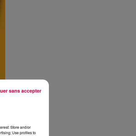
uer sans accepter
erest: Store and/or
tising; Use profiles to