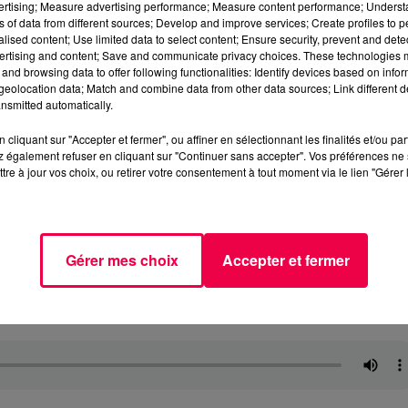
vertising; Measure advertising performance; Measure content performance; Unders
ns of data from different sources; Develop and improve services; Create profiles to 
alised content; Use limited data to select content; Ensure security, prevent and detect
ertising and content; Save and communicate privacy choices. These technologies
and browsing data to offer following functionalities: Identify devices based on infor
eolocation data; Match and combine data from other data sources; Link different de
nsmitted automatically.
cliquant sur "Accepter et fermer", ou affiner en sélectionnant les finalités et/ou pa
 également refuser en cliquant sur "Continuer sans accepter". Vos préférences ne 
tre à jour vos choix, ou retirer votre consentement à tout moment via le lien "Gérer 
Gérer mes choix
Accepter et fermer