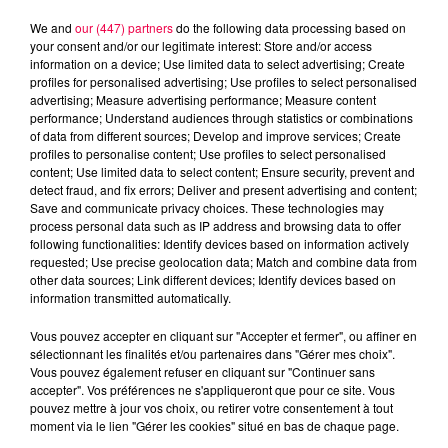
We and
our (447) partners
do the following data processing based on
your consent and/or our legitimate interest: Store and/or access
information on a device; Use limited data to select advertising; Create
profiles for personalised advertising; Use profiles to select personalised
advertising; Measure advertising performance; Measure content
performance; Understand audiences through statistics or combinations
of data from different sources; Develop and improve services; Create
profiles to personalise content; Use profiles to select personalised
content; Use limited data to select content; Ensure security, prevent and
detect fraud, and fix errors; Deliver and present advertising and content;
Save and communicate privacy choices. These technologies may
process personal data such as IP address and browsing data to offer
following functionalities: Identify devices based on information actively
Flash infos
requested; Use precise geolocation data; Match and combine data from
Crédit :
Flash infos
other data sources; Link different devices; Identify devices based on
information transmitted automatically.
podcasts/2024/07/10h-1-3.mp3
Vous pouvez accepter en cliquant sur "Accepter et fermer", ou affiner en
sélectionnant les finalités et/ou partenaires dans "Gérer mes choix".
Vous pouvez également refuser en cliquant sur "Continuer sans
accepter". Vos préférences ne s'appliqueront que pour ce site. Vous
pouvez mettre à jour vos choix, ou retirer votre consentement à tout
moment via le lien "Gérer les cookies" situé en bas de chaque page.