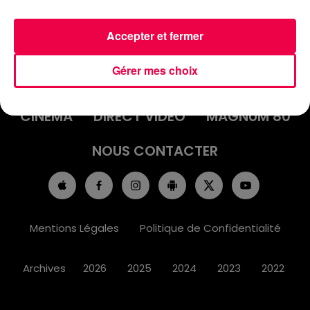
Accepter et fermer
ACCUEIL
INFOS
EMISSIONS
Gérer mes choix
AGENDA
JEUX
PODCASTS
CINÉMA
DIRECT VIDÉO
MAGNUM 80
NOUS CONTACTER
Mentions Légales
Politique de Confidentialité
Archives
2026
2025
2024
2023
2022