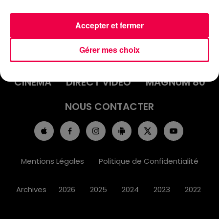
Accepter et fermer
ACCUEIL
INFOS
EMISSIONS
Gérer mes choix
AGENDA
JEUX
PODCASTS
CINÉMA
DIRECT VIDÉO
MAGNUM 80
NOUS CONTACTER
Mentions Légales
Politique de Confidentialité
Archives
2026
2025
2024
2023
2022