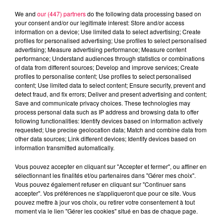
We and
our (447) partners
do the following data processing based on
your consent and/or our legitimate interest: Store and/or access
information on a device; Use limited data to select advertising; Create
profiles for personalised advertising; Use profiles to select personalised
advertising; Measure advertising performance; Measure content
performance; Understand audiences through statistics or combinations
of data from different sources; Develop and improve services; Create
profiles to personalise content; Use profiles to select personalised
content; Use limited data to select content; Ensure security, prevent and
detect fraud, and fix errors; Deliver and present advertising and content;
Save and communicate privacy choices. These technologies may
process personal data such as IP address and browsing data to offer
following functionalities: Identify devices based on information actively
Flash infos
requested; Use precise geolocation data; Match and combine data from
Crédit :
Flash infos
other data sources; Link different devices; Identify devices based on
information transmitted automatically.
podcasts/2024/02/7h30-4.mp3
Vous pouvez accepter en cliquant sur "Accepter et fermer", ou affiner en
sélectionnant les finalités et/ou partenaires dans "Gérer mes choix".
Vous pouvez également refuser en cliquant sur "Continuer sans
accepter". Vos préférences ne s'appliqueront que pour ce site. Vous
pouvez mettre à jour vos choix, ou retirer votre consentement à tout
moment via le lien "Gérer les cookies" situé en bas de chaque page.