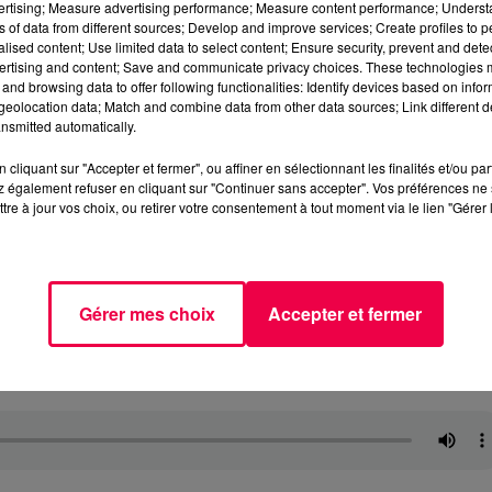
vertising; Measure advertising performance; Measure content performance; Unders
ns of data from different sources; Develop and improve services; Create profiles to 
alised content; Use limited data to select content; Ensure security, prevent and detect
ertising and content; Save and communicate privacy choices. These technologies
and browsing data to offer following functionalities: Identify devices based on infor
eolocation data; Match and combine data from other data sources; Link different de
nsmitted automatically.
cliquant sur "Accepter et fermer", ou affiner en sélectionnant les finalités et/ou pa
 également refuser en cliquant sur "Continuer sans accepter". Vos préférences ne 
tre à jour vos choix, ou retirer votre consentement à tout moment via le lien "Gérer 
Gérer mes choix
Accepter et fermer