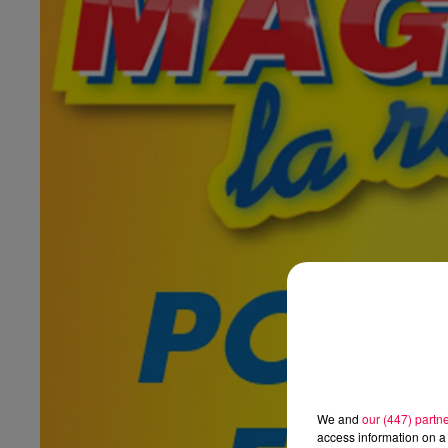
We and
our (447) partn
access information on a 