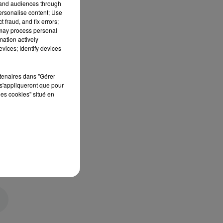
tand audiences through
personalise content; Use
 fraud, and fix errors;
 may process personal
mation actively
vices; Identify devices
rtenaires dans "Gérer
s'appliqueront que pour
les cookies" situé en