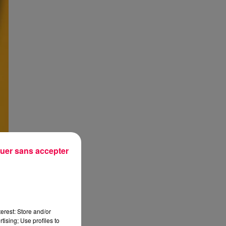
uer sans accepter
erest: Store and/or
tising; Use profiles to