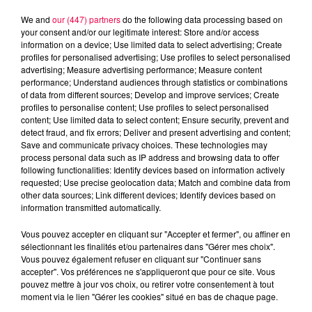
We and
our (447) partners
do the following data processing based on
your consent and/or our legitimate interest: Store and/or access
information on a device; Use limited data to select advertising; Create
profiles for personalised advertising; Use profiles to select personalised
advertising; Measure advertising performance; Measure content
performance; Understand audiences through statistics or combinations
of data from different sources; Develop and improve services; Create
profiles to personalise content; Use profiles to select personalised
content; Use limited data to select content; Ensure security, prevent and
detect fraud, and fix errors; Deliver and present advertising and content;
Save and communicate privacy choices. These technologies may
process personal data such as IP address and browsing data to offer
following functionalities: Identify devices based on information actively
Flash infos
requested; Use precise geolocation data; Match and combine data from
Crédit :
Flash infos
other data sources; Link different devices; Identify devices based on
information transmitted automatically.
podcasts/2023/02/2023-02-16_8H_16022023.mp3
Vous pouvez accepter en cliquant sur "Accepter et fermer", ou affiner en
sélectionnant les finalités et/ou partenaires dans "Gérer mes choix".
Vous pouvez également refuser en cliquant sur "Continuer sans
accepter". Vos préférences ne s'appliqueront que pour ce site. Vous
pouvez mettre à jour vos choix, ou retirer votre consentement à tout
moment via le lien "Gérer les cookies" situé en bas de chaque page.