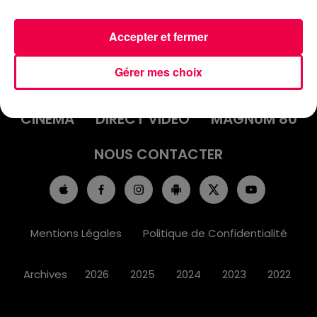
Accepter et fermer
ACCUEIL
INFOS
EMISSIONS
Gérer mes choix
AGENDA
JEUX
PODCASTS
CINÉMA
DIRECT VIDÉO
MAGNUM 80
NOUS CONTACTER
Mentions Légales
Politique de Confidentialité
Archives
2026
2025
2024
2023
2022