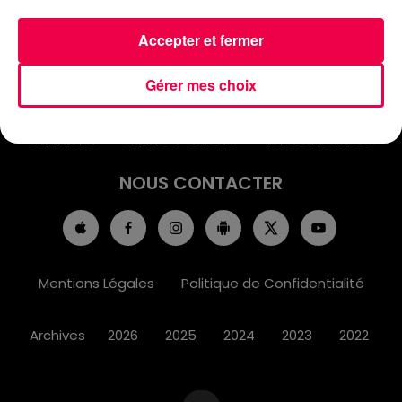
Accepter et fermer
ACCUEIL
INFOS
EMISSIONS
Gérer mes choix
AGENDA
JEUX
PODCASTS
CINÉMA
DIRECT VIDÉO
MAGNUM 80
NOUS CONTACTER
Mentions Légales
Politique de Confidentialité
Archives
2026
2025
2024
2023
2022