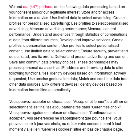
We and
our (447) partners
do the following data processing based on
your consent and/or our legitimate interest: Store and/or access
information on a device; Use limited data to select advertising; Create
profiles for personalised advertising; Use profiles to select personalised
advertising; Measure advertising performance; Measure content
performance; Understand audiences through statistics or combinations
of data from different sources; Develop and improve services; Create
profiles to personalise content; Use profiles to select personalised
content; Use limited data to select content; Ensure security, prevent and
detect fraud, and fix errors; Deliver and present advertising and content;
Save and communicate privacy choices. These technologies may
Flash infos
process personal data such as IP address and browsing data to offer
Crédit :
Flash infos
following functionalities: Identify devices based on information actively
requested; Use precise geolocation data; Match and combine data from
other data sources; Link different devices; Identify devices based on
podcasts/2022/06/2022-06-16-08-07-
information transmitted automatically.
02_2022_06_16_8H_16062022.mp3
Vous pouvez accepter en cliquant sur "Accepter et fermer", ou affiner en
sélectionnant les finalités et/ou partenaires dans "Gérer mes choix".
Vous pouvez également refuser en cliquant sur "Continuer sans
accepter". Vos préférences ne s'appliqueront que pour ce site. Vous
pouvez mettre à jour vos choix, ou retirer votre consentement à tout
moment via le lien "Gérer les cookies" situé en bas de chaque page.