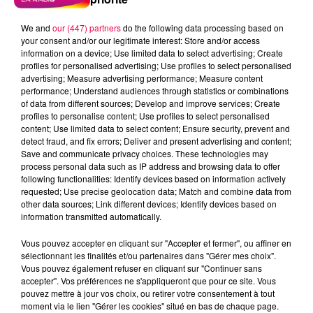
We and
our (447) partners
do the following data processing based on
your consent and/or our legitimate interest: Store and/or access
information on a device; Use limited data to select advertising; Create
profiles for personalised advertising; Use profiles to select personalised
advertising; Measure advertising performance; Measure content
performance; Understand audiences through statistics or combinations
of data from different sources; Develop and improve services; Create
profiles to personalise content; Use profiles to select personalised
content; Use limited data to select content; Ensure security, prevent and
detect fraud, and fix errors; Deliver and present advertising and content;
Save and communicate privacy choices. These technologies may
process personal data such as IP address and browsing data to offer
Flash infos
following functionalities: Identify devices based on information actively
Crédit :
Flash infos
requested; Use precise geolocation data; Match and combine data from
other data sources; Link different devices; Identify devices based on
information transmitted automatically.
podcasts/2022/03/2022-03-17-09-25-
09_6H_17032022.mp3
Vous pouvez accepter en cliquant sur "Accepter et fermer", ou affiner en
sélectionnant les finalités et/ou partenaires dans "Gérer mes choix".
Vous pouvez également refuser en cliquant sur "Continuer sans
accepter". Vos préférences ne s'appliqueront que pour ce site. Vous
pouvez mettre à jour vos choix, ou retirer votre consentement à tout
moment via le lien "Gérer les cookies" situé en bas de chaque page.