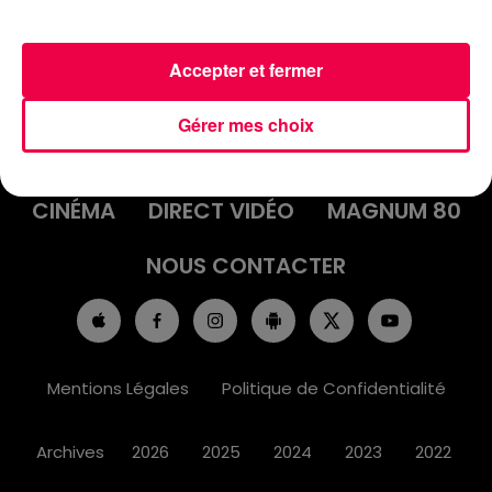
Accepter et fermer
ACCUEIL
INFOS
EMISSIONS
Gérer mes choix
AGENDA
JEUX
PODCASTS
CINÉMA
DIRECT VIDÉO
MAGNUM 80
NOUS CONTACTER
Mentions Légales
Politique de Confidentialité
Archives
2026
2025
2024
2023
2022