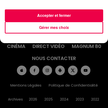
Accepter et fermer
ACCUEIL
INFOS
EMISSIONS
Gérer mes choix
AGENDA
JEUX
PODCASTS
CINÉMA
DIRECT VIDÉO
MAGNUM 80
NOUS CONTACTER
Mentions Légales
Politique de Confidentialité
Archives
2026
2025
2024
2023
2022