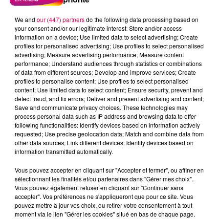
We and
our (447) partners
do the following data processing based on
your consent and/or our legitimate interest: Store and/or access
information on a device; Use limited data to select advertising; Create
profiles for personalised advertising; Use profiles to select personalised
advertising; Measure advertising performance; Measure content
performance; Understand audiences through statistics or combinations
of data from different sources; Develop and improve services; Create
profiles to personalise content; Use profiles to select personalised
content; Use limited data to select content; Ensure security, prevent and
detect fraud, and fix errors; Deliver and present advertising and content;
Save and communicate privacy choices. These technologies may
process personal data such as IP address and browsing data to offer
Flash infos
following functionalities: Identify devices based on information actively
Crédit :
Flash infos
requested; Use precise geolocation data; Match and combine data from
other data sources; Link different devices; Identify devices based on
information transmitted automatically.
podcasts/2022/04/2022-04-21-08-09-
03_2022_04_21_8H_21042022.mp3
Vous pouvez accepter en cliquant sur "Accepter et fermer", ou affiner en
sélectionnant les finalités et/ou partenaires dans "Gérer mes choix".
Vous pouvez également refuser en cliquant sur "Continuer sans
accepter". Vos préférences ne s'appliqueront que pour ce site. Vous
pouvez mettre à jour vos choix, ou retirer votre consentement à tout
moment via le lien "Gérer les cookies" situé en bas de chaque page.