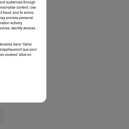
tand audiences through
personalise content; Use
 fraud, and fix errors;
 may process personal
mation actively
vices; Identify devices
rtenaires dans "Gérer
s'appliqueront que pour
les cookies" situé en