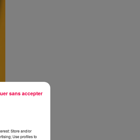
uer sans accepter
erest: Store and/or
tising; Use profiles to