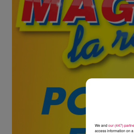
We and
our (447) partn
access information on a 