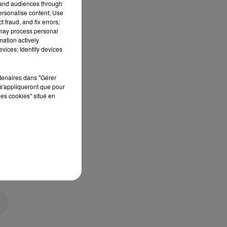
tand audiences through
personalise content; Use
 fraud, and fix errors;
 may process personal
mation actively
vices; Identify devices
rtenaires dans "Gérer
s'appliqueront que pour
les cookies" situé en