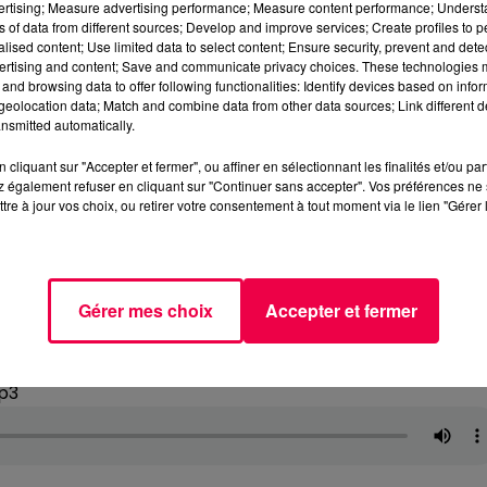
vertising; Measure advertising performance; Measure content performance; Unders
ns of data from different sources; Develop and improve services; Create profiles to 
alised content; Use limited data to select content; Ensure security, prevent and detect
ertising and content; Save and communicate privacy choices. These technologies
and browsing data to offer following functionalities: Identify devices based on infor
eolocation data; Match and combine data from other data sources; Link different de
nsmitted automatically.
cliquant sur "Accepter et fermer", ou affiner en sélectionnant les finalités et/ou pa
 également refuser en cliquant sur "Continuer sans accepter". Vos préférences ne 
tre à jour vos choix, ou retirer votre consentement à tout moment via le lien "Gérer 
Gérer mes choix
Accepter et fermer
p3