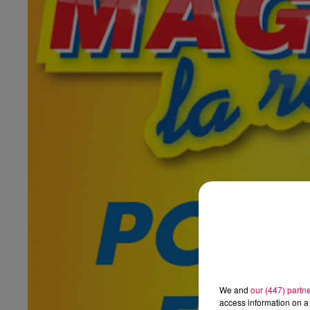
We and
our (447) partn
access information on a 