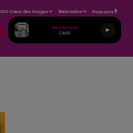
DIO Cœur des Vosges
Webradios
Podcasts
Wonderwall
OASIS