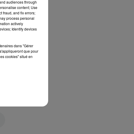
tand audiences through
personalise content; Use
 fraud, and fix errors;
 may process personal
mation actively
vices; Identify devices
rtenaires dans "Gérer
s'appliqueront que pour
les cookies" situé en