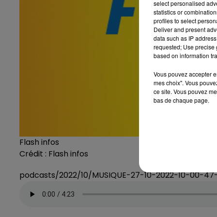
select personalised ad
statistics or combinatio
profiles to select person
Deliver and present adv
data such as IP address 
requested; Use precise g
based on information tra
Vous pouvez accepter en 
mes choix". Vous pouvez
ce site. Vous pouvez met
bas de chaque page.
Flash infos
Crédit :
Flash infos
podcasts/2022/10/MUSIQUE-27-10-2022-10-00-47