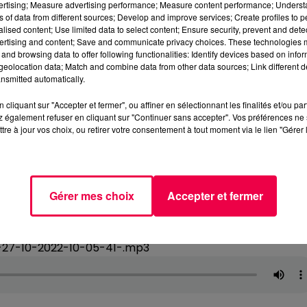
vertising; Measure advertising performance; Measure content performance; Unders
ns of data from different sources; Develop and improve services; Create profiles to 
alised content; Use limited data to select content; Ensure security, prevent and detect
ertising and content; Save and communicate privacy choices. These technologies
and browsing data to offer following functionalities: Identify devices based on infor
eolocation data; Match and combine data from other data sources; Link different de
nsmitted automatically.
cliquant sur "Accepter et fermer", ou affiner en sélectionnant les finalités et/ou pa
 également refuser en cliquant sur "Continuer sans accepter". Vos préférences ne 
tre à jour vos choix, ou retirer votre consentement à tout moment via le lien "Gérer 
Gérer mes choix
Accepter et fermer
-27-10-2022-10-05-41-.mp3