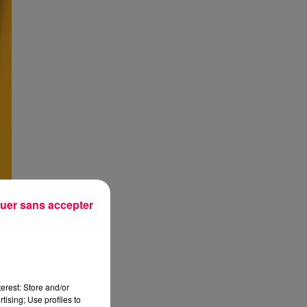
uer sans accepter
erest: Store and/or
tising; Use profiles to