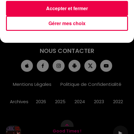
ACCUEIL
INFOS
EMISSIONS
Accepter et fermer
AGENDA
JEUX
PODCASTS
Gérer mes choix
CINÉMA
DIRECT VIDÉO
MAGNUM 80
NOUS CONTACTER
Mentions Légales
Politique de Confidentialité
Archives
2026
2025
2024
2023
2022
Good Times !