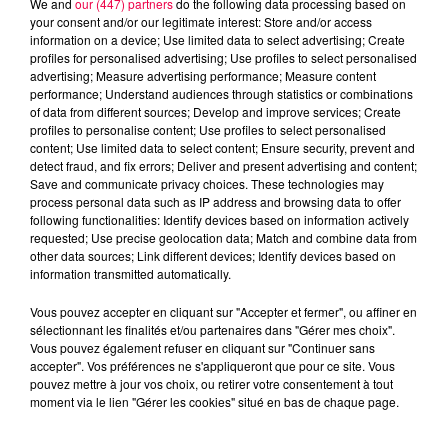
We and
our (447) partners
do the following data processing based on
your consent and/or our legitimate interest: Store and/or access
information on a device; Use limited data to select advertising; Create
profiles for personalised advertising; Use profiles to select personalised
advertising; Measure advertising performance; Measure content
performance; Understand audiences through statistics or combinations
of data from different sources; Develop and improve services; Create
profiles to personalise content; Use profiles to select personalised
content; Use limited data to select content; Ensure security, prevent and
detect fraud, and fix errors; Deliver and present advertising and content;
Save and communicate privacy choices. These technologies may
process personal data such as IP address and browsing data to offer
following functionalities: Identify devices based on information actively
requested; Use precise geolocation data; Match and combine data from
other data sources; Link different devices; Identify devices based on
podcasts/2025/07/12h-4.wav
information transmitted automatically.
Vous pouvez accepter en cliquant sur "Accepter et fermer", ou affiner en
sélectionnant les finalités et/ou partenaires dans "Gérer mes choix".
Vous pouvez également refuser en cliquant sur "Continuer sans
accepter". Vos préférences ne s'appliqueront que pour ce site. Vous
pouvez mettre à jour vos choix, ou retirer votre consentement à tout
moment via le lien "Gérer les cookies" situé en bas de chaque page.