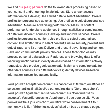
We and
our (447) partners
do the following data processing based on
your consent and/or our legitimate interest: Store and/or access
information on a device; Use limited data to select advertising; Create
profiles for personalised advertising; Use profiles to select personalised
advertising; Measure advertising performance; Measure content
performance; Understand audiences through statistics or combinations
of data from different sources; Develop and improve services; Create
profiles to personalise content; Use profiles to select personalised
content; Use limited data to select content; Ensure security, prevent and
detect fraud, and fix errors; Deliver and present advertising and content;
Save and communicate privacy choices. These technologies may
process personal data such as IP address and browsing data to offer
following functionalities: Identify devices based on information actively
Flash infos
requested; Use precise geolocation data; Match and combine data from
Crédit :
Flash infos
other data sources; Link different devices; Identify devices based on
information transmitted automatically.
podcasts/2022/10/2022-10-06_9H_06102022.mp3
Vous pouvez accepter en cliquant sur "Accepter et fermer", ou affiner en
sélectionnant les finalités et/ou partenaires dans "Gérer mes choix".
Vous pouvez également refuser en cliquant sur "Continuer sans
accepter". Vos préférences ne s'appliqueront que pour ce site. Vous
pouvez mettre à jour vos choix, ou retirer votre consentement à tout
moment via le lien "Gérer les cookies" situé en bas de chaque page.