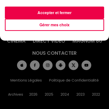
Accepter et fermer
ACCUEIL
INFOS
EMISSIONS
Gérer mes choix
AGENDA
JEUX
PODCASTS
CINÉMA
DIRECT VIDÉO
MAGNUM 80
NOUS CONTACTER
Mentions Légales
Politique de Confidentialité
Archives
2026
2025
2024
2023
2022