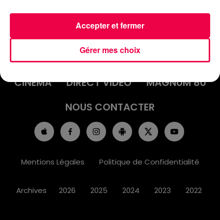
Accepter et fermer
ACCUEIL
INFOS
EMISSIONS
Gérer mes choix
AGENDA
JEUX
PODCASTS
CINÉMA
DIRECT VIDÉO
MAGNUM 80
NOUS CONTACTER
Mentions Légales
Politique de Confidentialité
Archives
2026
2025
2024
2023
2022