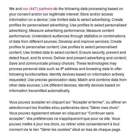
We and
our (447) partners
do the following data processing based on
your consent and/or our legitimate interest: Store and/or access
information on a device; Use limited data to select advertising; Create
profiles for personalised advertising; Use profiles to select personalised
advertising; Measure advertising performance; Measure content
performance; Understand audiences through statistics or combinations
of data from different sources; Develop and improve services; Create
profiles to personalise content; Use profiles to select personalised
content; Use limited data to select content; Ensure security, prevent and
detect fraud, and fix errors; Deliver and present advertising and content;
Save and communicate privacy choices. These technologies may
process personal data such as IP address and browsing data to offer
following functionalities: Identify devices based on information actively
Flash infos
requested; Use precise geolocation data; Match and combine data from
Crédit :
Flash infos
other data sources; Link different devices; Identify devices based on
information transmitted automatically.
podcasts/2024/11/12h-1-2.mp3
Vous pouvez accepter en cliquant sur "Accepter et fermer", ou affiner en
sélectionnant les finalités et/ou partenaires dans "Gérer mes choix".
Vous pouvez également refuser en cliquant sur "Continuer sans
accepter". Vos préférences ne s'appliqueront que pour ce site. Vous
pouvez mettre à jour vos choix, ou retirer votre consentement à tout
moment via le lien "Gérer les cookies" situé en bas de chaque page.