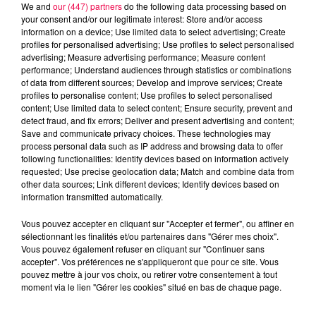
We and
our (447) partners
do the following data processing based on
your consent and/or our legitimate interest: Store and/or access
information on a device; Use limited data to select advertising; Create
profiles for personalised advertising; Use profiles to select personalised
advertising; Measure advertising performance; Measure content
performance; Understand audiences through statistics or combinations
of data from different sources; Develop and improve services; Create
profiles to personalise content; Use profiles to select personalised
content; Use limited data to select content; Ensure security, prevent and
detect fraud, and fix errors; Deliver and present advertising and content;
Save and communicate privacy choices. These technologies may
process personal data such as IP address and browsing data to offer
Flash infos
following functionalities: Identify devices based on information actively
Crédit :
Flash infos
requested; Use precise geolocation data; Match and combine data from
other data sources; Link different devices; Identify devices based on
podcasts/2023/03/2023-03-09_8H_09032023.mp3
information transmitted automatically.
Vous pouvez accepter en cliquant sur "Accepter et fermer", ou affiner en
sélectionnant les finalités et/ou partenaires dans "Gérer mes choix".
Vous pouvez également refuser en cliquant sur "Continuer sans
accepter". Vos préférences ne s'appliqueront que pour ce site. Vous
pouvez mettre à jour vos choix, ou retirer votre consentement à tout
moment via le lien "Gérer les cookies" situé en bas de chaque page.