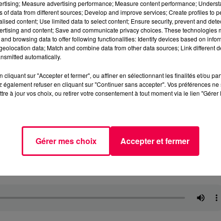
vertising; Measure advertising performance; Measure content performance; Unders
ns of data from different sources; Develop and improve services; Create profiles to 
alised content; Use limited data to select content; Ensure security, prevent and detect
ertising and content; Save and communicate privacy choices. These technologies
and browsing data to offer following functionalities: Identify devices based on infor
eolocation data; Match and combine data from other data sources; Link different de
nsmitted automatically.
cliquant sur "Accepter et fermer", ou affiner en sélectionnant les finalités et/ou pa
 également refuser en cliquant sur "Continuer sans accepter". Vos préférences ne 
tre à jour vos choix, ou retirer votre consentement à tout moment via le lien "Gérer 
Gérer mes choix
Accepter et fermer