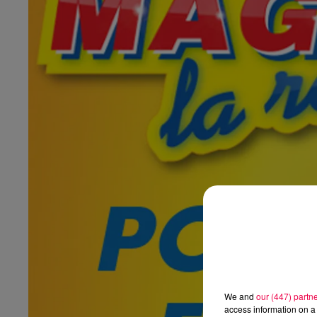
We and
our (447) partn
access information on a 