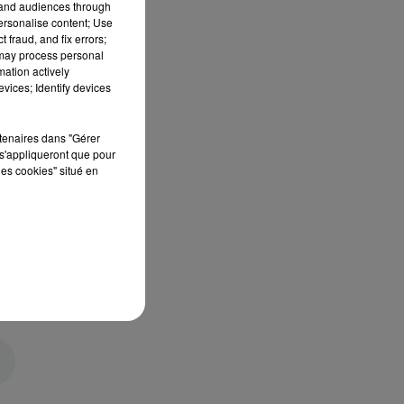
tand audiences through
personalise content; Use
 fraud, and fix errors;
 may process personal
mation actively
vices; Identify devices
rtenaires dans "Gérer
s'appliqueront que pour
les cookies" situé en