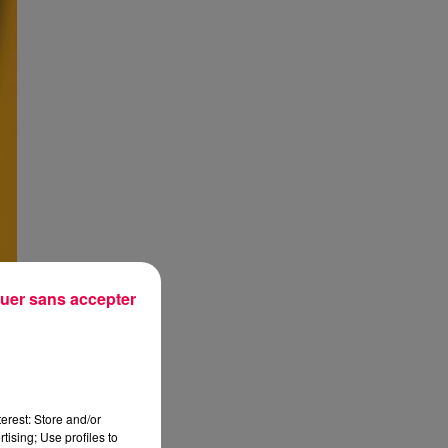
uer sans accepter
erest: Store and/or
tising; Use profiles to