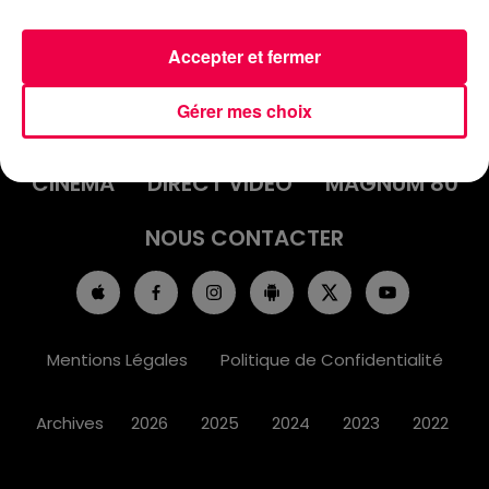
Accepter et fermer
ACCUEIL
INFOS
EMISSIONS
Gérer mes choix
AGENDA
JEUX
PODCASTS
CINÉMA
DIRECT VIDÉO
MAGNUM 80
NOUS CONTACTER
Mentions Légales
Politique de Confidentialité
Archives
2026
2025
2024
2023
2022