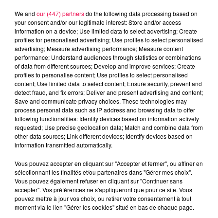
We and
our (447) partners
do the following data processing based on
your consent and/or our legitimate interest: Store and/or access
information on a device; Use limited data to select advertising; Create
profiles for personalised advertising; Use profiles to select personalised
advertising; Measure advertising performance; Measure content
performance; Understand audiences through statistics or combinations
of data from different sources; Develop and improve services; Create
profiles to personalise content; Use profiles to select personalised
content; Use limited data to select content; Ensure security, prevent and
detect fraud, and fix errors; Deliver and present advertising and content;
Save and communicate privacy choices. These technologies may
process personal data such as IP address and browsing data to offer
following functionalities: Identify devices based on information actively
Flash infos
requested; Use precise geolocation data; Match and combine data from
Crédit :
Flash infos
other data sources; Link different devices; Identify devices based on
information transmitted automatically.
podcasts/2023/02/17h-3.mp3
Vous pouvez accepter en cliquant sur "Accepter et fermer", ou affiner en
sélectionnant les finalités et/ou partenaires dans "Gérer mes choix".
Vous pouvez également refuser en cliquant sur "Continuer sans
accepter". Vos préférences ne s'appliqueront que pour ce site. Vous
pouvez mettre à jour vos choix, ou retirer votre consentement à tout
moment via le lien "Gérer les cookies" situé en bas de chaque page.