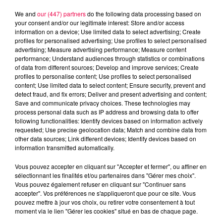
We and
our (447) partners
do the following data processing based on
your consent and/or our legitimate interest: Store and/or access
information on a device; Use limited data to select advertising; Create
profiles for personalised advertising; Use profiles to select personalised
advertising; Measure advertising performance; Measure content
performance; Understand audiences through statistics or combinations
of data from different sources; Develop and improve services; Create
profiles to personalise content; Use profiles to select personalised
content; Use limited data to select content; Ensure security, prevent and
detect fraud, and fix errors; Deliver and present advertising and content;
Save and communicate privacy choices. These technologies may
process personal data such as IP address and browsing data to offer
following functionalities: Identify devices based on information actively
Flash infos
requested; Use precise geolocation data; Match and combine data from
Crédit :
Flash infos
other data sources; Link different devices; Identify devices based on
information transmitted automatically.
podcasts/2023/11/17h-1.mp3
Vous pouvez accepter en cliquant sur "Accepter et fermer", ou affiner en
sélectionnant les finalités et/ou partenaires dans "Gérer mes choix".
Vous pouvez également refuser en cliquant sur "Continuer sans
accepter". Vos préférences ne s'appliqueront que pour ce site. Vous
pouvez mettre à jour vos choix, ou retirer votre consentement à tout
moment via le lien "Gérer les cookies" situé en bas de chaque page.