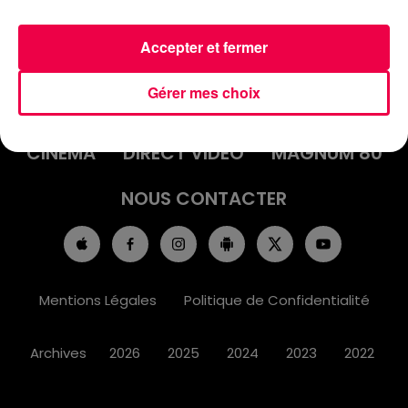
Accepter et fermer
ACCUEIL
INFOS
EMISSIONS
Gérer mes choix
AGENDA
JEUX
PODCASTS
CINÉMA
DIRECT VIDÉO
MAGNUM 80
NOUS CONTACTER
Mentions Légales
Politique de Confidentialité
Archives
2026
2025
2024
2023
2022