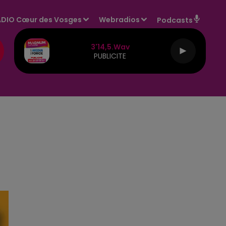
DIO Cœur des Vosges
Webradios
Podcasts
3'14,5.wav
PUBLICITE