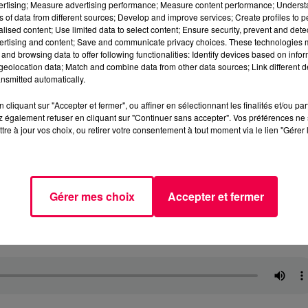
vertising; Measure advertising performance; Measure content performance; Unders
ns of data from different sources; Develop and improve services; Create profiles to 
alised content; Use limited data to select content; Ensure security, prevent and detect
ertising and content; Save and communicate privacy choices. These technologies
and browsing data to offer following functionalities: Identify devices based on infor
eolocation data; Match and combine data from other data sources; Link different de
nsmitted automatically.
cliquant sur "Accepter et fermer", ou affiner en sélectionnant les finalités et/ou pa
 également refuser en cliquant sur "Continuer sans accepter". Vos préférences ne 
tre à jour vos choix, ou retirer votre consentement à tout moment via le lien "Gérer 
Gérer mes choix
Accepter et fermer