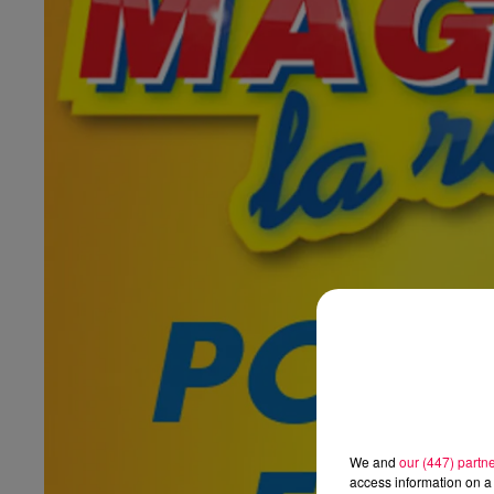
We and
our (447) partn
access information on a 