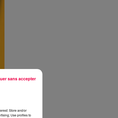
uer sans accepter
erest: Store and/or
tising; Use profiles to