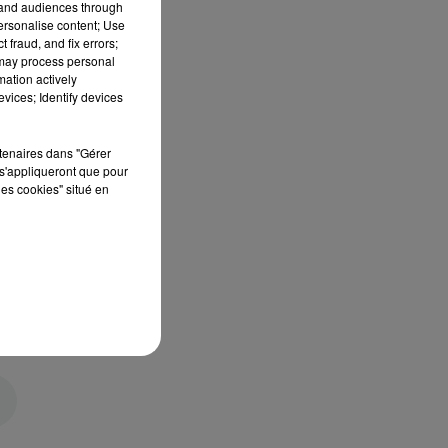
tand audiences through
personalise content; Use
 fraud, and fix errors;
 may process personal
mation actively
vices; Identify devices
rtenaires dans "Gérer
s'appliqueront que pour
les cookies" situé en