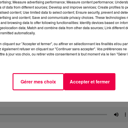
vertising; Measure advertising performance; Measure content performance; Unders
ns of data from different sources; Develop and improve services; Create profiles to 
alised content; Use limited data to select content; Ensure security, prevent and detect
ertising and content; Save and communicate privacy choices. These technologies
and browsing data to offer following functionalities: Identify devices based on infor
eolocation data; Match and combine data from other data sources; Link different de
nsmitted automatically.
cliquant sur "Accepter et fermer", ou affiner en sélectionnant les finalités et/ou pa
 également refuser en cliquant sur "Continuer sans accepter". Vos préférences ne 
tre à jour vos choix, ou retirer votre consentement à tout moment via le lien "Gérer 
Gérer mes choix
Accepter et fermer