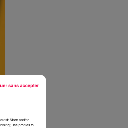
uer sans accepter
erest: Store and/or
tising; Use profiles to