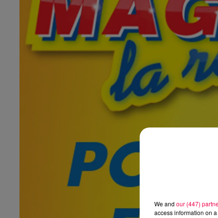
We and
our (447) partn
access information on a 