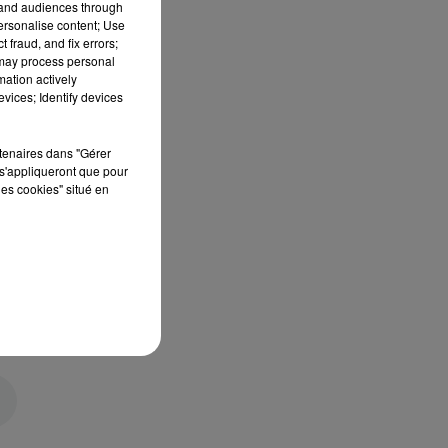
tand audiences through
personalise content; Use
 fraud, and fix errors;
 may process personal
mation actively
vices; Identify devices
rtenaires dans "Gérer
s'appliqueront que pour
les cookies" situé en