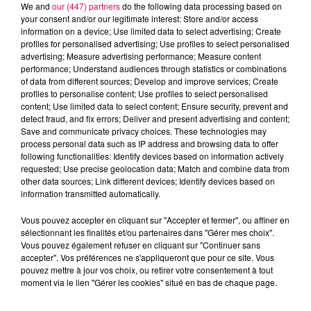
We and
our (447) partners
do the following data processing based on
your consent and/or our legitimate interest: Store and/or access
information on a device; Use limited data to select advertising; Create
profiles for personalised advertising; Use profiles to select personalised
advertising; Measure advertising performance; Measure content
performance; Understand audiences through statistics or combinations
of data from different sources; Develop and improve services; Create
profiles to personalise content; Use profiles to select personalised
content; Use limited data to select content; Ensure security, prevent and
detect fraud, and fix errors; Deliver and present advertising and content;
Save and communicate privacy choices. These technologies may
process personal data such as IP address and browsing data to offer
Flash infos
following functionalities: Identify devices based on information actively
Crédit :
Flash infos
requested; Use precise geolocation data; Match and combine data from
other data sources; Link different devices; Identify devices based on
podcasts/2023/04/18h-2.mp3
information transmitted automatically.
Vous pouvez accepter en cliquant sur "Accepter et fermer", ou affiner en
sélectionnant les finalités et/ou partenaires dans "Gérer mes choix".
Vous pouvez également refuser en cliquant sur "Continuer sans
accepter". Vos préférences ne s'appliqueront que pour ce site. Vous
pouvez mettre à jour vos choix, ou retirer votre consentement à tout
moment via le lien "Gérer les cookies" situé en bas de chaque page.