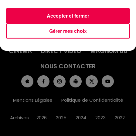
Accepter et fermer
ACCUEIL
INFOS
EMISSIONS
Gérer mes choix
AGENDA
JEUX
PODCASTS
CINÉMA
DIRECT VIDÉO
MAGNUM 80
NOUS CONTACTER
Mentions Légales
Politique de Confidentialité
Archives
2026
2025
2024
2023
2022