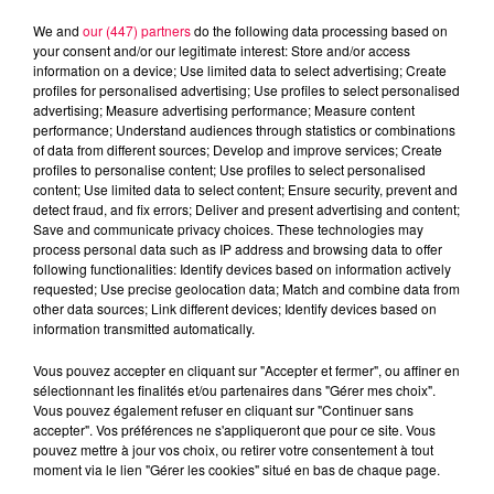
We and
our (447) partners
do the following data processing based on
your consent and/or our legitimate interest: Store and/or access
information on a device; Use limited data to select advertising; Create
profiles for personalised advertising; Use profiles to select personalised
advertising; Measure advertising performance; Measure content
performance; Understand audiences through statistics or combinations
of data from different sources; Develop and improve services; Create
profiles to personalise content; Use profiles to select personalised
content; Use limited data to select content; Ensure security, prevent and
detect fraud, and fix errors; Deliver and present advertising and content;
Save and communicate privacy choices. These technologies may
process personal data such as IP address and browsing data to offer
following functionalities: Identify devices based on information actively
Flash infos
requested; Use precise geolocation data; Match and combine data from
Crédit :
Flash infos
other data sources; Link different devices; Identify devices based on
information transmitted automatically.
podcasts/2023/09/19h-5.mp3
Vous pouvez accepter en cliquant sur "Accepter et fermer", ou affiner en
sélectionnant les finalités et/ou partenaires dans "Gérer mes choix".
Vous pouvez également refuser en cliquant sur "Continuer sans
accepter". Vos préférences ne s'appliqueront que pour ce site. Vous
pouvez mettre à jour vos choix, ou retirer votre consentement à tout
moment via le lien "Gérer les cookies" situé en bas de chaque page.