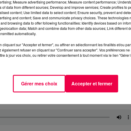
vertising; Measure advertising performance; Measure content performance; Unders
ns of data from different sources; Develop and improve services; Create profiles to 
alised content; Use limited data to select content; Ensure security, prevent and detect
ertising and content; Save and communicate privacy choices. These technologies
and browsing data to offer following functionalities: Identify devices based on infor
eolocation data; Match and combine data from other data sources; Link different de
nsmitted automatically.
cliquant sur "Accepter et fermer", ou affiner en sélectionnant les finalités et/ou pa
 également refuser en cliquant sur "Continuer sans accepter". Vos préférences ne 
tre à jour vos choix, ou retirer votre consentement à tout moment via le lien "Gérer 
Gérer mes choix
Accepter et fermer