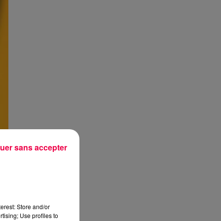
uer sans accepter
erest: Store and/or
tising; Use profiles to