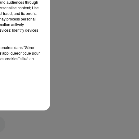
tand audiences through
personalise content; Use
 fraud, and fix errors;
 may process personal
mation actively
vices; Identify devices
rtenaires dans "Gérer
s'appliqueront que pour
les cookies" situé en