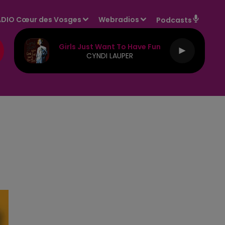
DIO Cœur des Vosges
Webradios
Podcasts
Girls Just Want To Have Fun
CYNDI LAUPER