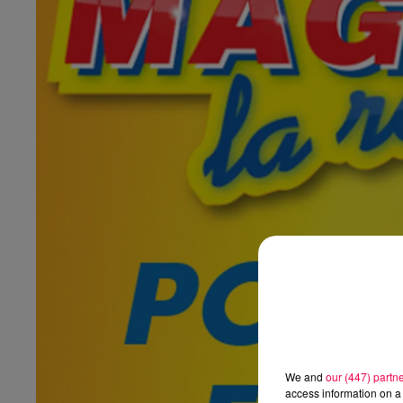
We and
our (447) partn
access information on a 