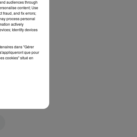
tand audiences through
personalise content; Use
 fraud, and fix errors;
 may process personal
mation actively
vices; Identify devices
rtenaires dans "Gérer
s'appliqueront que pour
les cookies" situé en