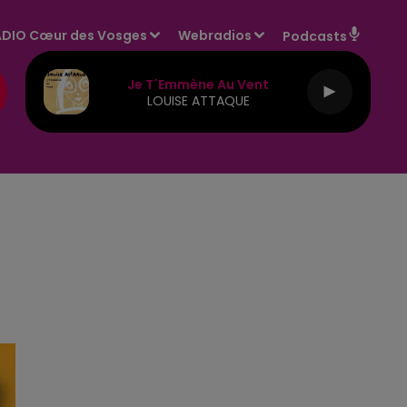
DIO Cœur des Vosges
Webradios
Podcasts
Je T´emmène Au Vent
LOUISE ATTAQUE