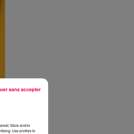
uer sans accepter
erest: Store and/or
tising; Use profiles to