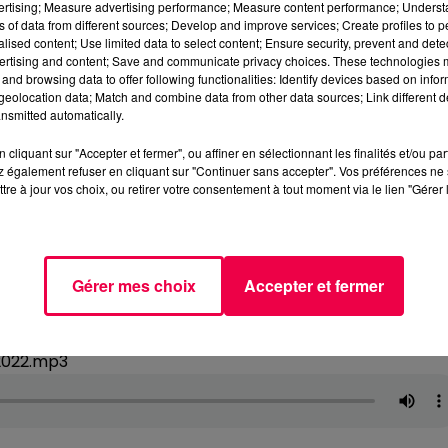
vertising; Measure advertising performance; Measure content performance; Unders
ns of data from different sources; Develop and improve services; Create profiles to 
alised content; Use limited data to select content; Ensure security, prevent and detect
ertising and content; Save and communicate privacy choices. These technologies
and browsing data to offer following functionalities: Identify devices based on infor
eolocation data; Match and combine data from other data sources; Link different de
nsmitted automatically.
cliquant sur "Accepter et fermer", ou affiner en sélectionnant les finalités et/ou pa
 également refuser en cliquant sur "Continuer sans accepter". Vos préférences ne 
tre à jour vos choix, ou retirer votre consentement à tout moment via le lien "Gérer 
Gérer mes choix
Accepter et fermer
2022.mp3