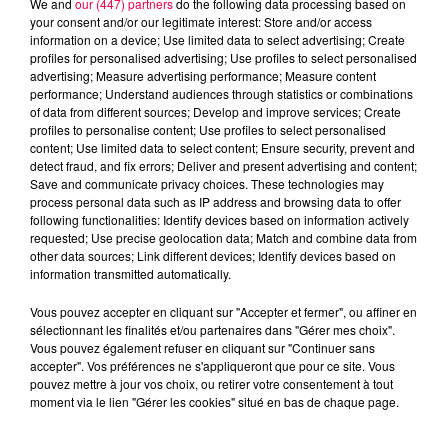
We and
our (447) partners
do the following data processing based on
your consent and/or our legitimate interest: Store and/or access
information on a device; Use limited data to select advertising; Create
profiles for personalised advertising; Use profiles to select personalised
advertising; Measure advertising performance; Measure content
performance; Understand audiences through statistics or combinations
of data from different sources; Develop and improve services; Create
profiles to personalise content; Use profiles to select personalised
content; Use limited data to select content; Ensure security, prevent and
detect fraud, and fix errors; Deliver and present advertising and content;
Save and communicate privacy choices. These technologies may
process personal data such as IP address and browsing data to offer
following functionalities: Identify devices based on information actively
requested; Use precise geolocation data; Match and combine data from
other data sources; Link different devices; Identify devices based on
podcasts/2025/11/19-12.mp3
information transmitted automatically.
Vous pouvez accepter en cliquant sur "Accepter et fermer", ou affiner en
sélectionnant les finalités et/ou partenaires dans "Gérer mes choix".
Vous pouvez également refuser en cliquant sur "Continuer sans
accepter". Vos préférences ne s'appliqueront que pour ce site. Vous
pouvez mettre à jour vos choix, ou retirer votre consentement à tout
moment via le lien "Gérer les cookies" situé en bas de chaque page.