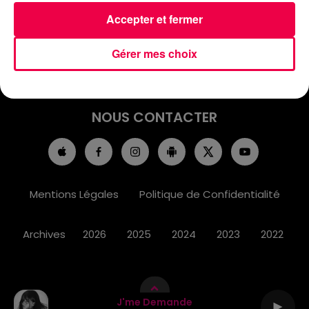
ACCUEIL
INFOS
EMISSIONS
Accepter et fermer
AGENDA
JEUX
PODCASTS
Gérer mes choix
CINÉMA
DIRECT VIDÉO
MAGNUM 80
NOUS CONTACTER
Mentions Légales
Politique de Confidentialité
Archives
2026
2025
2024
2023
2022
J'me Demande