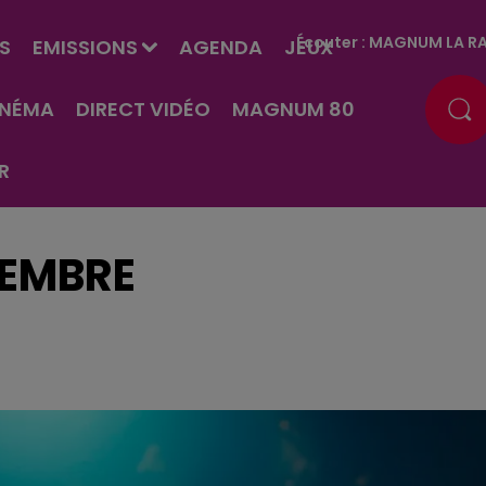
Écouter :
MAGNUM LA RA
S
EMISSIONS
AGENDA
JEUX
INÉMA
DIRECT VIDÉO
MAGNUM 80
R
TEMBRE