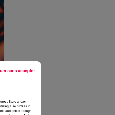
uer sans accepter
erest: Store and/or
tising; Use profiles to
tand audiences through