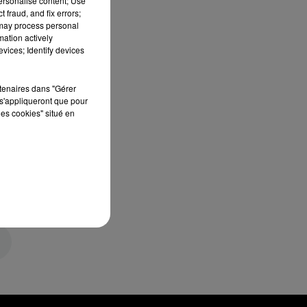
personalise content; Use
 fraud, and fix errors;
 may process personal
mation actively
vices; Identify devices
rtenaires dans "Gérer
s'appliqueront que pour
les cookies" situé en