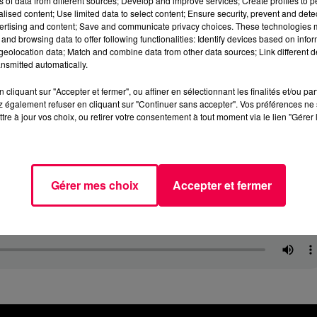
ns of data from different sources; Develop and improve services; Create profiles to 
alised content; Use limited data to select content; Ensure security, prevent and detect
ertising and content; Save and communicate privacy choices. These technologies
and browsing data to offer following functionalities: Identify devices based on infor
eolocation data; Match and combine data from other data sources; Link different de
nsmitted automatically.
cliquant sur "Accepter et fermer", ou affiner en sélectionnant les finalités et/ou pa
 également refuser en cliquant sur "Continuer sans accepter". Vos préférences ne 
tre à jour vos choix, ou retirer votre consentement à tout moment via le lien "Gérer 
Gérer mes choix
Accepter et fermer