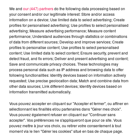
We and
our (447) partners
do the following data processing based on
your consent and/or our legitimate interest: Store and/or access
information on a device; Use limited data to select advertising; Create
profiles for personalised advertising; Use profiles to select personalised
advertising; Measure advertising performance; Measure content
performance; Understand audiences through statistics or combinations
of data from different sources; Develop and improve services; Create
profiles to personalise content; Use profiles to select personalised
content; Use limited data to select content; Ensure security, prevent and
detect fraud, and fix errors; Deliver and present advertising and content;
Save and communicate privacy choices. These technologies may
process personal data such as IP address and browsing data to offer
following functionalities: Identify devices based on information actively
Flash infos
requested; Use precise geolocation data; Match and combine data from
Crédit :
Flash infos
other data sources; Link different devices; Identify devices based on
information transmitted automatically.
podcasts/2024/09/18h-6.mp3
Vous pouvez accepter en cliquant sur "Accepter et fermer", ou affiner en
sélectionnant les finalités et/ou partenaires dans "Gérer mes choix".
Vous pouvez également refuser en cliquant sur "Continuer sans
accepter". Vos préférences ne s'appliqueront que pour ce site. Vous
pouvez mettre à jour vos choix, ou retirer votre consentement à tout
moment via le lien "Gérer les cookies" situé en bas de chaque page.