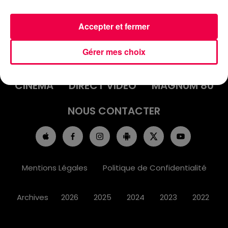
Accepter et fermer
ACCUEIL
INFOS
EMISSIONS
Gérer mes choix
AGENDA
JEUX
PODCASTS
CINÉMA
DIRECT VIDÉO
MAGNUM 80
NOUS CONTACTER
Mentions Légales
Politique de Confidentialité
Archives
2026
2025
2024
2023
2022