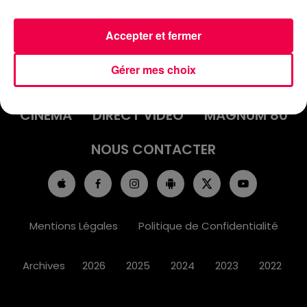
Accepter et fermer
ACCUEIL
INFOS
EMISSIONS
Gérer mes choix
AGENDA
JEUX
PODCASTS
CINÉMA
DIRECT VIDÉO
MAGNUM 80
NOUS CONTACTER
Mentions Légales
Politique de Confidentialité
Archives
2026
2025
2024
2023
2022