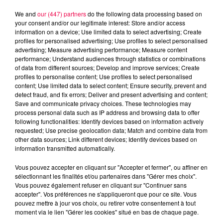
We and
our (447) partners
do the following data processing based on
your consent and/or our legitimate interest: Store and/or access
information on a device; Use limited data to select advertising; Create
profiles for personalised advertising; Use profiles to select personalised
advertising; Measure advertising performance; Measure content
performance; Understand audiences through statistics or combinations
of data from different sources; Develop and improve services; Create
profiles to personalise content; Use profiles to select personalised
content; Use limited data to select content; Ensure security, prevent and
detect fraud, and fix errors; Deliver and present advertising and content;
Save and communicate privacy choices. These technologies may
process personal data such as IP address and browsing data to offer
following functionalities: Identify devices based on information actively
Flash infos
requested; Use precise geolocation data; Match and combine data from
Crédit :
Flash infos
other data sources; Link different devices; Identify devices based on
information transmitted automatically.
podcasts/2022/09/18H-29092022.mp3
Vous pouvez accepter en cliquant sur "Accepter et fermer", ou affiner en
sélectionnant les finalités et/ou partenaires dans "Gérer mes choix".
Vous pouvez également refuser en cliquant sur "Continuer sans
accepter". Vos préférences ne s'appliqueront que pour ce site. Vous
pouvez mettre à jour vos choix, ou retirer votre consentement à tout
moment via le lien "Gérer les cookies" situé en bas de chaque page.