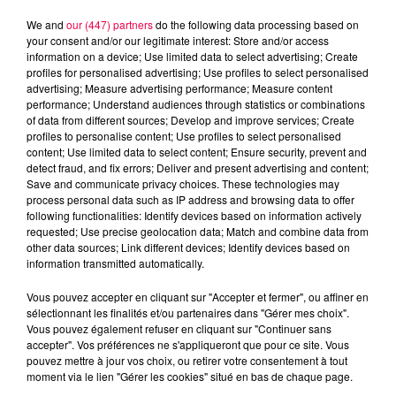
We and
our (447) partners
do the following data processing based on
your consent and/or our legitimate interest: Store and/or access
information on a device; Use limited data to select advertising; Create
profiles for personalised advertising; Use profiles to select personalised
advertising; Measure advertising performance; Measure content
performance; Understand audiences through statistics or combinations
of data from different sources; Develop and improve services; Create
profiles to personalise content; Use profiles to select personalised
content; Use limited data to select content; Ensure security, prevent and
detect fraud, and fix errors; Deliver and present advertising and content;
Save and communicate privacy choices. These technologies may
process personal data such as IP address and browsing data to offer
following functionalities: Identify devices based on information actively
Flash infos
requested; Use precise geolocation data; Match and combine data from
Crédit :
Flash infos
other data sources; Link different devices; Identify devices based on
information transmitted automatically.
podcasts/2024/10/19h-11.mp3
Vous pouvez accepter en cliquant sur "Accepter et fermer", ou affiner en
sélectionnant les finalités et/ou partenaires dans "Gérer mes choix".
Vous pouvez également refuser en cliquant sur "Continuer sans
accepter". Vos préférences ne s'appliqueront que pour ce site. Vous
pouvez mettre à jour vos choix, ou retirer votre consentement à tout
moment via le lien "Gérer les cookies" situé en bas de chaque page.