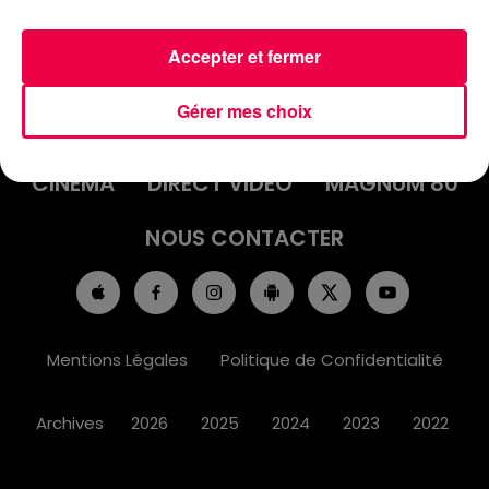
Accepter et fermer
ACCUEIL
INFOS
EMISSIONS
Gérer mes choix
AGENDA
JEUX
PODCASTS
CINÉMA
DIRECT VIDÉO
MAGNUM 80
NOUS CONTACTER
Mentions Légales
Politique de Confidentialité
Archives
2026
2025
2024
2023
2022