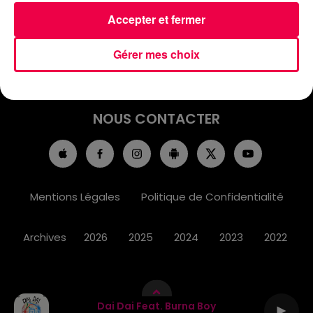
ACCUEIL
INFOS
EMISSIONS
Accepter et fermer
AGENDA
JEUX
PODCASTS
Gérer mes choix
CINÉMA
DIRECT VIDÉO
MAGNUM 80
NOUS CONTACTER
Mentions Légales
Politique de Confidentialité
Archives
2026
2025
2024
2023
2022
Dai Dai Feat. Burna Boy