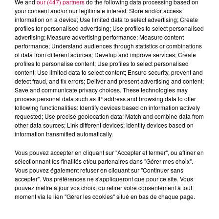
We and
our (447) partners
do the following data processing based on
your consent and/or our legitimate interest: Store and/or access
information on a device; Use limited data to select advertising; Create
profiles for personalised advertising; Use profiles to select personalised
advertising; Measure advertising performance; Measure content
performance; Understand audiences through statistics or combinations
of data from different sources; Develop and improve services; Create
profiles to personalise content; Use profiles to select personalised
content; Use limited data to select content; Ensure security, prevent and
detect fraud, and fix errors; Deliver and present advertising and content;
Save and communicate privacy choices. These technologies may
process personal data such as IP address and browsing data to offer
following functionalities: Identify devices based on information actively
requested; Use precise geolocation data; Match and combine data from
other data sources; Link different devices; Identify devices based on
podcasts/2025/07/19-1.wav
information transmitted automatically.
Vous pouvez accepter en cliquant sur "Accepter et fermer", ou affiner en
sélectionnant les finalités et/ou partenaires dans "Gérer mes choix".
Vous pouvez également refuser en cliquant sur "Continuer sans
accepter". Vos préférences ne s'appliqueront que pour ce site. Vous
pouvez mettre à jour vos choix, ou retirer votre consentement à tout
moment via le lien "Gérer les cookies" situé en bas de chaque page.