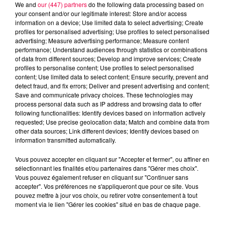
We and
our (447) partners
do the following data processing based on
your consent and/or our legitimate interest: Store and/or access
information on a device; Use limited data to select advertising; Create
profiles for personalised advertising; Use profiles to select personalised
advertising; Measure advertising performance; Measure content
performance; Understand audiences through statistics or combinations
of data from different sources; Develop and improve services; Create
profiles to personalise content; Use profiles to select personalised
content; Use limited data to select content; Ensure security, prevent and
detect fraud, and fix errors; Deliver and present advertising and content;
Save and communicate privacy choices. These technologies may
process personal data such as IP address and browsing data to offer
Flash infos
following functionalities: Identify devices based on information actively
Crédit :
Flash infos
requested; Use precise geolocation data; Match and combine data from
other data sources; Link different devices; Identify devices based on
podcasts/2024/05/12h.mp3
information transmitted automatically.
Vous pouvez accepter en cliquant sur "Accepter et fermer", ou affiner en
sélectionnant les finalités et/ou partenaires dans "Gérer mes choix".
Vous pouvez également refuser en cliquant sur "Continuer sans
accepter". Vos préférences ne s'appliqueront que pour ce site. Vous
pouvez mettre à jour vos choix, ou retirer votre consentement à tout
moment via le lien "Gérer les cookies" situé en bas de chaque page.