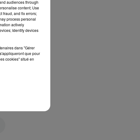
tand audiences through
personalise content; Use
 fraud, and fix errors;
 may process personal
mation actively
vices; Identify devices
rtenaires dans "Gérer
s'appliqueront que pour
les cookies" situé en