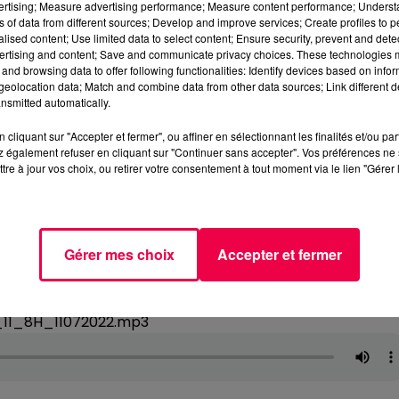
vertising; Measure advertising performance; Measure content performance; Unders
ns of data from different sources; Develop and improve services; Create profiles to 
alised content; Use limited data to select content; Ensure security, prevent and detect
ertising and content; Save and communicate privacy choices. These technologies
and browsing data to offer following functionalities: Identify devices based on infor
eolocation data; Match and combine data from other data sources; Link different de
nsmitted automatically.
cliquant sur "Accepter et fermer", ou affiner en sélectionnant les finalités et/ou pa
 également refuser en cliquant sur "Continuer sans accepter". Vos préférences ne 
tre à jour vos choix, ou retirer votre consentement à tout moment via le lien "Gérer 
Gérer mes choix
Accepter et fermer
_11_8H_11072022.mp3