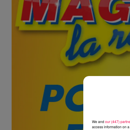
We and
our (447) partn
access information on a 