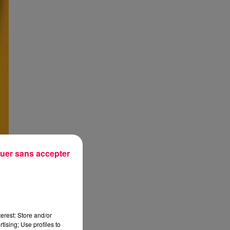
uer sans accepter
erest: Store and/or
tising; Use profiles to