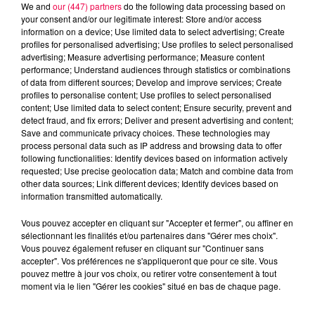
We and
our (447) partners
do the following data processing based on
your consent and/or our legitimate interest: Store and/or access
information on a device; Use limited data to select advertising; Create
profiles for personalised advertising; Use profiles to select personalised
advertising; Measure advertising performance; Measure content
performance; Understand audiences through statistics or combinations
of data from different sources; Develop and improve services; Create
profiles to personalise content; Use profiles to select personalised
content; Use limited data to select content; Ensure security, prevent and
detect fraud, and fix errors; Deliver and present advertising and content;
Save and communicate privacy choices. These technologies may
process personal data such as IP address and browsing data to offer
Flash infos
following functionalities: Identify devices based on information actively
Crédit :
Flash infos
requested; Use precise geolocation data; Match and combine data from
other data sources; Link different devices; Identify devices based on
podcasts/2023/06/2023-06-19_8H_19062023.mp3
information transmitted automatically.
Vous pouvez accepter en cliquant sur "Accepter et fermer", ou affiner en
sélectionnant les finalités et/ou partenaires dans "Gérer mes choix".
Vous pouvez également refuser en cliquant sur "Continuer sans
accepter". Vos préférences ne s'appliqueront que pour ce site. Vous
pouvez mettre à jour vos choix, ou retirer votre consentement à tout
moment via le lien "Gérer les cookies" situé en bas de chaque page.