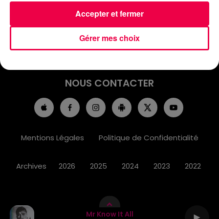
ACCUEIL
INFOS
EMISSIONS
Accepter et fermer
AGENDA
JEUX
PODCASTS
Gérer mes choix
CINÉMA
DIRECT VIDÉO
MAGNUM 80
NOUS CONTACTER
Mentions Légales
Politique de Confidentialité
Archives
2026
2025
2024
2023
2022
Mr Know It All