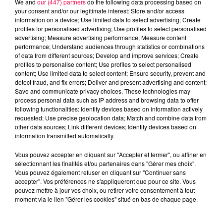
We and
our (447) partners
do the following data processing based on
your consent and/or our legitimate interest: Store and/or access
information on a device; Use limited data to select advertising; Create
profiles for personalised advertising; Use profiles to select personalised
advertising; Measure advertising performance; Measure content
performance; Understand audiences through statistics or combinations
of data from different sources; Develop and improve services; Create
profiles to personalise content; Use profiles to select personalised
content; Use limited data to select content; Ensure security, prevent and
detect fraud, and fix errors; Deliver and present advertising and content;
Save and communicate privacy choices. These technologies may
process personal data such as IP address and browsing data to offer
following functionalities: Identify devices based on information actively
requested; Use precise geolocation data; Match and combine data from
other data sources; Link different devices; Identify devices based on
podcasts/2025/09/12h.mp3
information transmitted automatically.
Vous pouvez accepter en cliquant sur "Accepter et fermer", ou affiner en
sélectionnant les finalités et/ou partenaires dans "Gérer mes choix".
Vous pouvez également refuser en cliquant sur "Continuer sans
accepter". Vos préférences ne s'appliqueront que pour ce site. Vous
pouvez mettre à jour vos choix, ou retirer votre consentement à tout
moment via le lien "Gérer les cookies" situé en bas de chaque page.