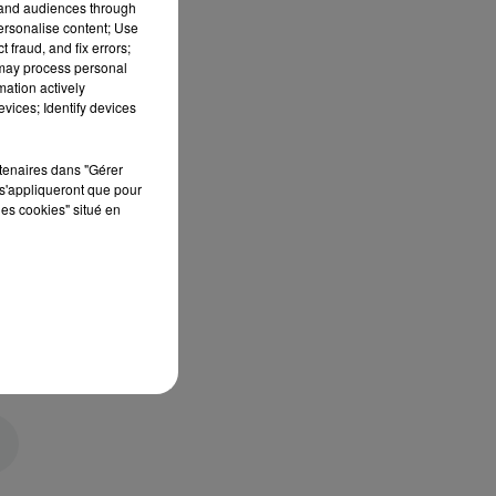
tand audiences through
personalise content; Use
 fraud, and fix errors;
 may process personal
mation actively
vices; Identify devices
rtenaires dans "Gérer
s'appliqueront que pour
les cookies" situé en