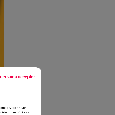
uer sans accepter
erest: Store and/or
tising; Use profiles to