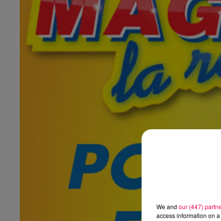
We and
our (447) partn
access information on a 