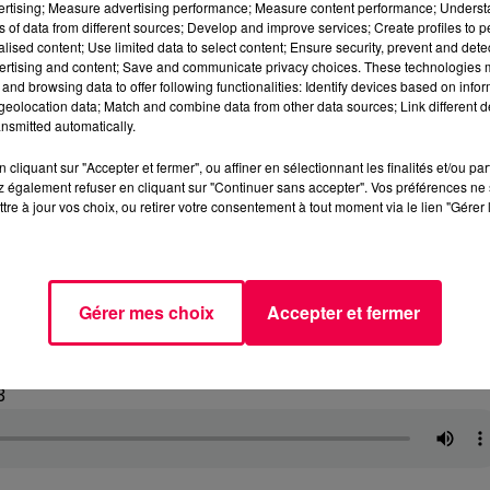
vertising; Measure advertising performance; Measure content performance; Unders
ns of data from different sources; Develop and improve services; Create profiles to 
alised content; Use limited data to select content; Ensure security, prevent and detect
ertising and content; Save and communicate privacy choices. These technologies
and browsing data to offer following functionalities: Identify devices based on infor
eolocation data; Match and combine data from other data sources; Link different de
nsmitted automatically.
cliquant sur "Accepter et fermer", ou affiner en sélectionnant les finalités et/ou pa
 également refuser en cliquant sur "Continuer sans accepter". Vos préférences ne 
tre à jour vos choix, ou retirer votre consentement à tout moment via le lien "Gérer 
Gérer mes choix
Accepter et fermer
3