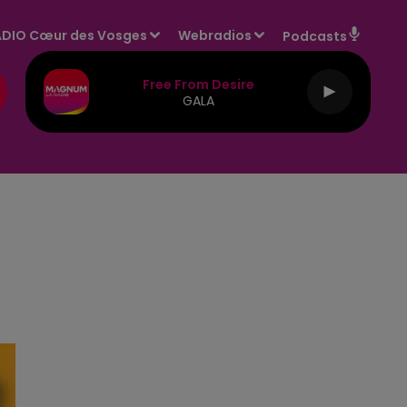
DIO Cœur des Vosges
Webradios
Podcasts
Free From Desire
GALA