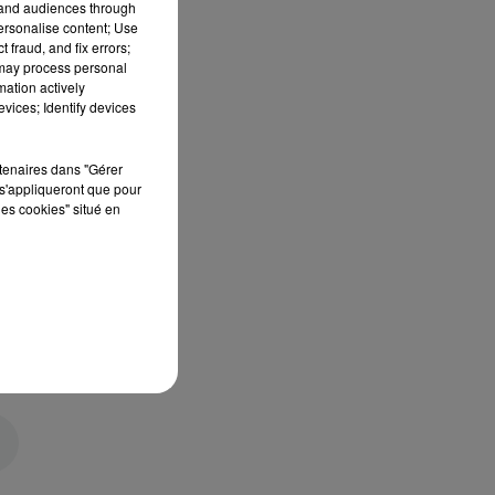
tand audiences through
personalise content; Use
 fraud, and fix errors;
 may process personal
mation actively
vices; Identify devices
rtenaires dans "Gérer
s'appliqueront que pour
les cookies" situé en