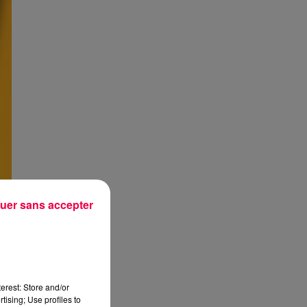
uer sans accepter
erest: Store and/or
tising; Use profiles to