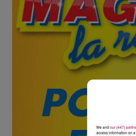
We and
our (447) partn
access information on a 