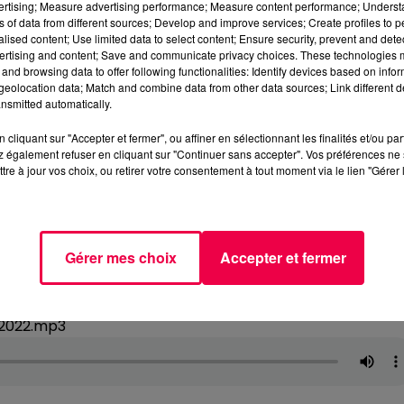
vertising; Measure advertising performance; Measure content performance; Unders
ns of data from different sources; Develop and improve services; Create profiles to 
alised content; Use limited data to select content; Ensure security, prevent and detect
ertising and content; Save and communicate privacy choices. These technologies
and browsing data to offer following functionalities: Identify devices based on infor
eolocation data; Match and combine data from other data sources; Link different de
nsmitted automatically.
cliquant sur "Accepter et fermer", ou affiner en sélectionnant les finalités et/ou pa
 également refuser en cliquant sur "Continuer sans accepter". Vos préférences ne 
tre à jour vos choix, ou retirer votre consentement à tout moment via le lien "Gérer 
Gérer mes choix
Accepter et fermer
2022.mp3