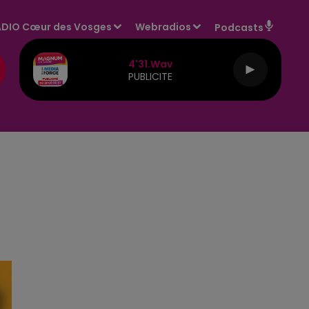
DIO Cœur des Vosges
Webradios
Podcasts
4'31.wav
PUBLICITE