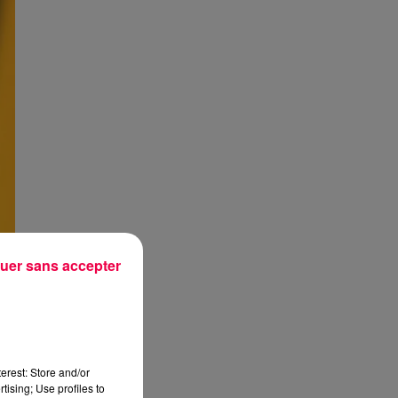
uer sans accepter
erest: Store and/or
tising; Use profiles to