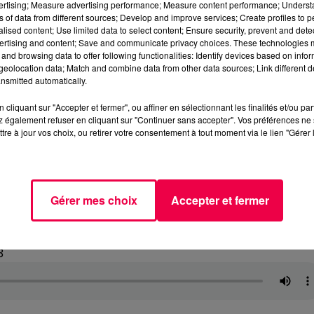
vertising; Measure advertising performance; Measure content performance; Unders
ns of data from different sources; Develop and improve services; Create profiles to 
alised content; Use limited data to select content; Ensure security, prevent and detect
ertising and content; Save and communicate privacy choices. These technologies
and browsing data to offer following functionalities: Identify devices based on infor
eolocation data; Match and combine data from other data sources; Link different de
nsmitted automatically.
cliquant sur "Accepter et fermer", ou affiner en sélectionnant les finalités et/ou pa
 également refuser en cliquant sur "Continuer sans accepter". Vos préférences ne 
tre à jour vos choix, ou retirer votre consentement à tout moment via le lien "Gérer 
Gérer mes choix
Accepter et fermer
3