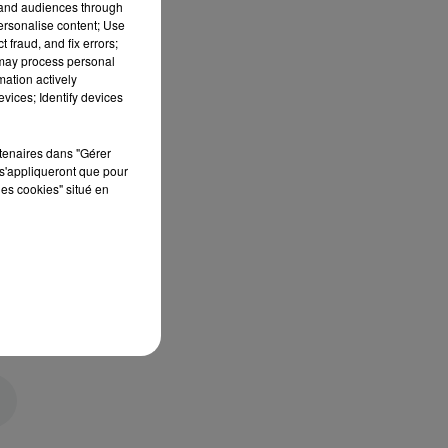
tand audiences through
personalise content; Use
 fraud, and fix errors;
 may process personal
mation actively
vices; Identify devices
rtenaires dans "Gérer
s'appliqueront que pour
les cookies" situé en