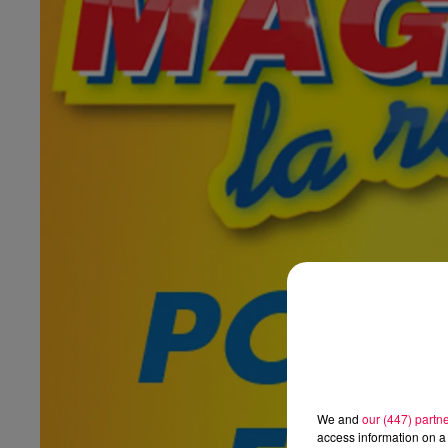
We and
our (447) partn
access information on a 