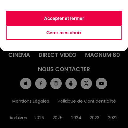
Accepter et fermer
ACCUEIL
INFOS
EMISSIONS
Gérer mes choix
AGENDA
JEUX
PODCASTS
CINÉMA
DIRECT VIDÉO
MAGNUM 80
NOUS CONTACTER
Mentions Légales
Politique de Confidentialité
Archives
2026
2025
2024
2023
2022