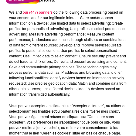
We and
our (447) partners
do the following data processing based on
your consent and/or our legitimate interest: Store and/or access
information on a device; Use limited data to select advertising; Create
profiles for personalised advertising; Use profiles to select personalised
advertising; Measure advertising performance; Measure content
performance; Understand audiences through statistics or combinations
of data from different sources; Develop and improve services; Create
profiles to personalise content; Use profiles to select personalised
content; Use limited data to select content; Ensure security, prevent and
detect fraud, and fix errors; Deliver and present advertising and content;
Save and communicate privacy choices. These technologies may
process personal data such as IP address and browsing data to offer
Flash infos
following functionalities: Identify devices based on information actively
Crédit :
Flash infos
requested; Use precise geolocation data; Match and combine data from
other data sources; Link different devices; Identify devices based on
information transmitted automatically.
podcasts/2022/03/2022-03-28-08-44-
56_6H_28032022.mp3
Vous pouvez accepter en cliquant sur "Accepter et fermer", ou affiner en
sélectionnant les finalités et/ou partenaires dans "Gérer mes choix".
Vous pouvez également refuser en cliquant sur "Continuer sans
accepter". Vos préférences ne s'appliqueront que pour ce site. Vous
pouvez mettre à jour vos choix, ou retirer votre consentement à tout
moment via le lien "Gérer les cookies" situé en bas de chaque page.