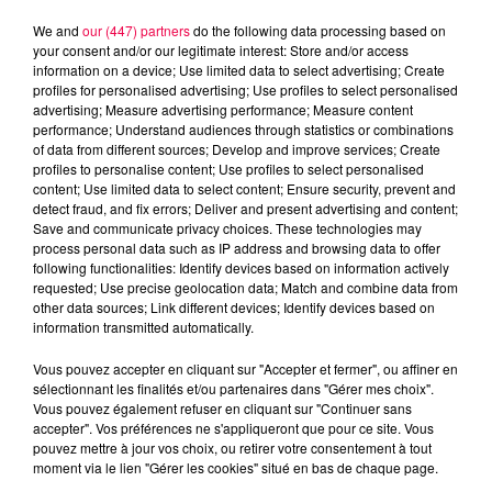
We and
our (447) partners
do the following data processing based on
your consent and/or our legitimate interest: Store and/or access
information on a device; Use limited data to select advertising; Create
profiles for personalised advertising; Use profiles to select personalised
advertising; Measure advertising performance; Measure content
performance; Understand audiences through statistics or combinations
of data from different sources; Develop and improve services; Create
profiles to personalise content; Use profiles to select personalised
content; Use limited data to select content; Ensure security, prevent and
detect fraud, and fix errors; Deliver and present advertising and content;
Save and communicate privacy choices. These technologies may
process personal data such as IP address and browsing data to offer
following functionalities: Identify devices based on information actively
Flash infos
requested; Use precise geolocation data; Match and combine data from
Crédit :
Flash infos
other data sources; Link different devices; Identify devices based on
information transmitted automatically.
podcasts/2024/10/flash-midi.mp3
Vous pouvez accepter en cliquant sur "Accepter et fermer", ou affiner en
sélectionnant les finalités et/ou partenaires dans "Gérer mes choix".
Vous pouvez également refuser en cliquant sur "Continuer sans
accepter". Vos préférences ne s'appliqueront que pour ce site. Vous
pouvez mettre à jour vos choix, ou retirer votre consentement à tout
moment via le lien "Gérer les cookies" situé en bas de chaque page.