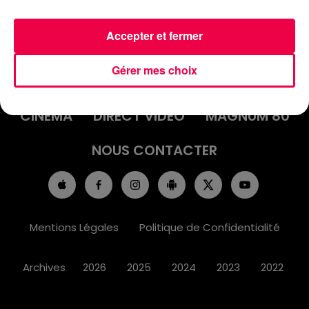
Accepter et fermer
ACCUEIL
INFOS
EMISSIONS
Gérer mes choix
AGENDA
JEUX
PODCASTS
CINÉMA
DIRECT VIDÉO
MAGNUM 80
NOUS CONTACTER
Mentions Légales
Politique de Confidentialité
Archives
2026
2025
2024
2023
2022