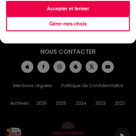
ACCUEIL
INFOS
EMISSIONS
Accepter et fermer
AGENDA
JEUX
PODCASTS
Gérer mes choix
CINÉMA
DIRECT VIDÉO
MAGNUM 80
NOUS CONTACTER
Mentions Légales
Politique de Confidentialité
Archives
2026
2025
2024
2023
2022
Rayos Del Sol