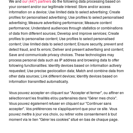
We and
our (447) partners
do the following data processing based on
your consent and/or our legitimate interest: Store and/or access
information on a device; Use limited data to select advertising; Create
profiles for personalised advertising; Use profiles to select personalised
advertising; Measure advertising performance; Measure content
performance; Understand audiences through statistics or combinations
of data from different sources; Develop and improve services; Create
profiles to personalise content; Use profiles to select personalised
content; Use limited data to select content; Ensure security, prevent and
detect fraud, and fix errors; Deliver and present advertising and content;
Save and communicate privacy choices. These technologies may
process personal data such as IP address and browsing data to offer
following functionalities: Identify devices based on information actively
requested; Use precise geolocation data; Match and combine data from
other data sources; Link different devices; Identify devices based on
podcasts/2025/09/12h-5.mp3
information transmitted automatically.
Vous pouvez accepter en cliquant sur "Accepter et fermer", ou affiner en
sélectionnant les finalités et/ou partenaires dans "Gérer mes choix".
Vous pouvez également refuser en cliquant sur "Continuer sans
accepter". Vos préférences ne s'appliqueront que pour ce site. Vous
pouvez mettre à jour vos choix, ou retirer votre consentement à tout
moment via le lien "Gérer les cookies" situé en bas de chaque page.