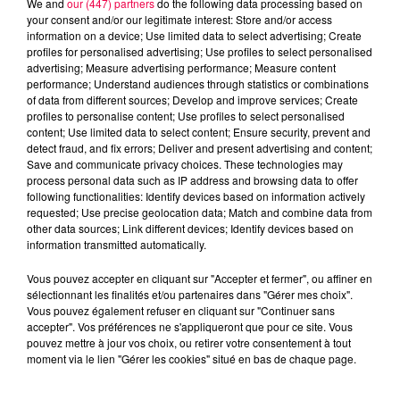
We and
our (447) partners
do the following data processing based on
your consent and/or our legitimate interest: Store and/or access
information on a device; Use limited data to select advertising; Create
profiles for personalised advertising; Use profiles to select personalised
advertising; Measure advertising performance; Measure content
performance; Understand audiences through statistics or combinations
of data from different sources; Develop and improve services; Create
profiles to personalise content; Use profiles to select personalised
content; Use limited data to select content; Ensure security, prevent and
detect fraud, and fix errors; Deliver and present advertising and content;
Save and communicate privacy choices. These technologies may
process personal data such as IP address and browsing data to offer
following functionalities: Identify devices based on information actively
requested; Use precise geolocation data; Match and combine data from
other data sources; Link different devices; Identify devices based on
podcasts/2025/11/19.mp3
information transmitted automatically.
Vous pouvez accepter en cliquant sur "Accepter et fermer", ou affiner en
sélectionnant les finalités et/ou partenaires dans "Gérer mes choix".
Vous pouvez également refuser en cliquant sur "Continuer sans
accepter". Vos préférences ne s'appliqueront que pour ce site. Vous
pouvez mettre à jour vos choix, ou retirer votre consentement à tout
moment via le lien "Gérer les cookies" situé en bas de chaque page.