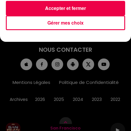
ACCUEIL
INFOS
EMISSIONS
Accepter et fermer
AGENDA
JEUX
PODCASTS
Gérer mes choix
CINÉMA
DIRECT VIDÉO
MAGNUM 80
NOUS CONTACTER
Mentions Légales
Politique de Confidentialité
Archives
2026
2025
2024
2023
2022
San Francisco