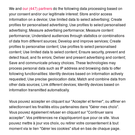
We and
our (447) partners
do the following data processing based on
your consent and/or our legitimate interest: Store and/or access
information on a device; Use limited data to select advertising; Create
profiles for personalised advertising; Use profiles to select personalised
advertising; Measure advertising performance; Measure content
performance; Understand audiences through statistics or combinations
of data from different sources; Develop and improve services; Create
profiles to personalise content; Use profiles to select personalised
content; Use limited data to select content; Ensure security, prevent and
detect fraud, and fix errors; Deliver and present advertising and content;
Save and communicate privacy choices. These technologies may
process personal data such as IP address and browsing data to offer
following functionalities: Identify devices based on information actively
Flash infos
requested; Use precise geolocation data; Match and combine data from
Crédit :
Flash infos
other data sources; Link different devices; Identify devices based on
information transmitted automatically.
podcasts/2023/09/18h-1.mp3
Vous pouvez accepter en cliquant sur "Accepter et fermer", ou affiner en
sélectionnant les finalités et/ou partenaires dans "Gérer mes choix".
Vous pouvez également refuser en cliquant sur "Continuer sans
accepter". Vos préférences ne s'appliqueront que pour ce site. Vous
pouvez mettre à jour vos choix, ou retirer votre consentement à tout
moment via le lien "Gérer les cookies" situé en bas de chaque page.