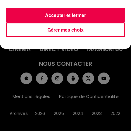
Accepter et fermer
ACCUEIL
INFOS
EMISSIONS
Gérer mes choix
AGENDA
JEUX
PODCASTS
CINÉMA
DIRECT VIDÉO
MAGNUM 80
NOUS CONTACTER
Mentions Légales
Politique de Confidentialité
Archives
2026
2025
2024
2023
2022