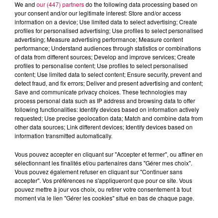
We and
our (447) partners
do the following data processing based on
your consent and/or our legitimate interest: Store and/or access
information on a device; Use limited data to select advertising; Create
profiles for personalised advertising; Use profiles to select personalised
advertising; Measure advertising performance; Measure content
performance; Understand audiences through statistics or combinations
of data from different sources; Develop and improve services; Create
profiles to personalise content; Use profiles to select personalised
content; Use limited data to select content; Ensure security, prevent and
detect fraud, and fix errors; Deliver and present advertising and content;
Save and communicate privacy choices. These technologies may
process personal data such as IP address and browsing data to offer
Flash infos
following functionalities: Identify devices based on information actively
Crédit :
Flash infos
requested; Use precise geolocation data; Match and combine data from
other data sources; Link different devices; Identify devices based on
podcasts/2023/03/18h-2.mp3
information transmitted automatically.
Vous pouvez accepter en cliquant sur "Accepter et fermer", ou affiner en
sélectionnant les finalités et/ou partenaires dans "Gérer mes choix".
Vous pouvez également refuser en cliquant sur "Continuer sans
accepter". Vos préférences ne s'appliqueront que pour ce site. Vous
pouvez mettre à jour vos choix, ou retirer votre consentement à tout
moment via le lien "Gérer les cookies" situé en bas de chaque page.