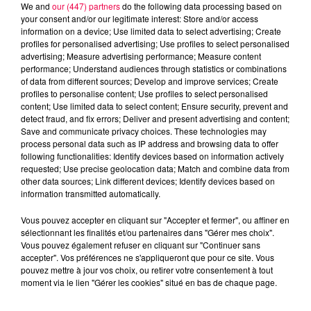
We and
our (447) partners
do the following data processing based on
your consent and/or our legitimate interest: Store and/or access
information on a device; Use limited data to select advertising; Create
profiles for personalised advertising; Use profiles to select personalised
advertising; Measure advertising performance; Measure content
performance; Understand audiences through statistics or combinations
of data from different sources; Develop and improve services; Create
profiles to personalise content; Use profiles to select personalised
content; Use limited data to select content; Ensure security, prevent and
detect fraud, and fix errors; Deliver and present advertising and content;
Save and communicate privacy choices. These technologies may
process personal data such as IP address and browsing data to offer
Flash infos
following functionalities: Identify devices based on information actively
Crédit :
Flash infos
requested; Use precise geolocation data; Match and combine data from
other data sources; Link different devices; Identify devices based on
podcasts/2023/05/18h-1.mp3
information transmitted automatically.
Vous pouvez accepter en cliquant sur "Accepter et fermer", ou affiner en
sélectionnant les finalités et/ou partenaires dans "Gérer mes choix".
Vous pouvez également refuser en cliquant sur "Continuer sans
accepter". Vos préférences ne s'appliqueront que pour ce site. Vous
pouvez mettre à jour vos choix, ou retirer votre consentement à tout
moment via le lien "Gérer les cookies" situé en bas de chaque page.