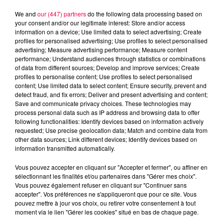
We and
our (447) partners
do the following data processing based on
your consent and/or our legitimate interest: Store and/or access
information on a device; Use limited data to select advertising; Create
profiles for personalised advertising; Use profiles to select personalised
advertising; Measure advertising performance; Measure content
performance; Understand audiences through statistics or combinations
of data from different sources; Develop and improve services; Create
profiles to personalise content; Use profiles to select personalised
content; Use limited data to select content; Ensure security, prevent and
detect fraud, and fix errors; Deliver and present advertising and content;
Save and communicate privacy choices. These technologies may
process personal data such as IP address and browsing data to offer
following functionalities: Identify devices based on information actively
Flash infos
requested; Use precise geolocation data; Match and combine data from
Crédit :
Flash infos
other data sources; Link different devices; Identify devices based on
information transmitted automatically.
podcasts/2023/12/18h-3.mp3
Vous pouvez accepter en cliquant sur "Accepter et fermer", ou affiner en
sélectionnant les finalités et/ou partenaires dans "Gérer mes choix".
Vous pouvez également refuser en cliquant sur "Continuer sans
accepter". Vos préférences ne s'appliqueront que pour ce site. Vous
pouvez mettre à jour vos choix, ou retirer votre consentement à tout
moment via le lien "Gérer les cookies" situé en bas de chaque page.