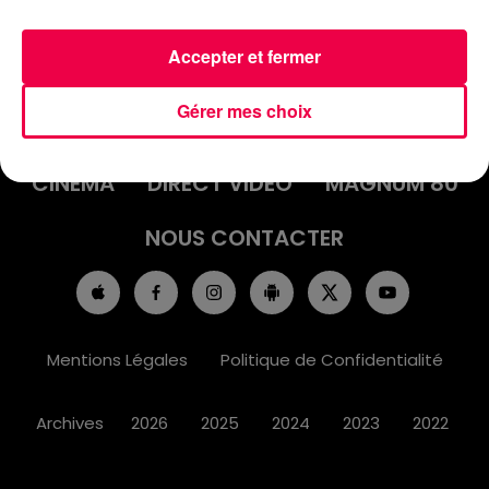
Accepter et fermer
ACCUEIL
INFOS
EMISSIONS
Gérer mes choix
AGENDA
JEUX
PODCASTS
CINÉMA
DIRECT VIDÉO
MAGNUM 80
NOUS CONTACTER
Mentions Légales
Politique de Confidentialité
Archives
2026
2025
2024
2023
2022